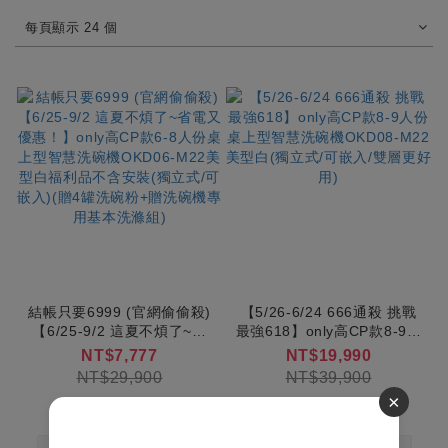
每頁顯示 24 個
結帳只要6999 (官網偷偷殺)
【5/26-6/24 666通殺 挑戰
【6/25-9/2 這夏不煩了~省
最強618】only高CP款8-9人
電又優惠！】only高CP款6-
份桌上型智慧洗碗機
NT$7,777
NT$19,990
8人份桌上型智慧洗碗機
OKD08-M22美型白(獨立式/
NT$29,900
NT$39,900
OKD06-M22美型白福利品
可嵌入/雙層更好用)
×
不含安裝(獨立式/可嵌入)(贈
4罐洗碗粉+贈洗碗機專用基
本洗滌組)