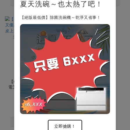
夏天洗碗～也太熱了吧！
【絕版最低價】除菌洗碗機～乾淨又省事！
【6/25-9/2 這夏不煩了~省
電又優惠！】only高CP款6-
8人份桌上型智慧洗碗機
NT$14,990
OKD06-M22美型白(獨立式/
NT$29,900
可嵌入)
立即搶購！