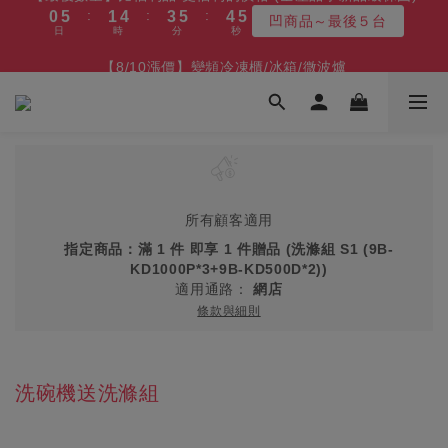
:
:
:
0
5
1
4
3
5
4
6
凹商品～最後５台
3
5
4
7
6
8
7
4
6
7
9
日
時
分
秒
7
1
6
2
5
4
6
5
9
【最後數量】比福利品 更福利的價格 (全產品享新品級保固)
4
0
3
2
4
3
5
2
4
3
6
5
7
6
3
5
6
9
8
9
:
:
:
6
0
5
1
4
3
5
4
8
9
3
2
1
3
2
凹商品～最後５台
9
4
1
3
2
5
4
6
5
【8/10漲價】變頻冷凍櫃/冰箱/微波爐
2
4
5
8
7
9
8
日
時
分
秒
5
4
0
3
2
4
3
7
8
2
1
0
2
1
8
3
:
:
:
0
2
1
4
3
5
4
最後3天!!
1
3
4
7
6
8
7
4
3
2
1
3
2
6
7
9
1
0
1
0
日
時
分
秒
7
2
1
0
3
2
4
3
0
2
9
3
6
5
7
6
3
2
1
0
2
1
5
6
9
8
9
0
0
6
1
0
2
1
3
2
9
1
8
2
5
4
6
5
【免費舊機回收+最高再送600】 除濕機/微波爐/烤箱
2
1
0
1
0
4
9
5
8
7
9
8
5
0
1
0
2
1
8
:
:
:
0
7
1
4
3
5
4
最高再送600
1
0
0
3
8
4
7
6
8
7
4
0
1
0
日
時
分
秒
7
6
0
3
2
4
3
0
2
7
3
6
5
7
6
3
0
6
5
2
1
3
2
1
6
2
5
4
6
5
【最後數量】比福利品 更福利的價格 (全產品享新品級保固)
2
5
4
1
0
2
1
:
:
:
0
5
1
4
3
5
4
所有顧客適用
凹商品～最後５台
1
4
3
0
1
0
日
時
分
秒
4
0
3
2
4
3
0
指定商品：滿 1 件 即享 1 件贈品 (洗滌組 S1 (9B-
3
2
0
3
2
1
3
2
KD1000P*3+9B-KD500D*2))
2
1
2
1
0
2
1
適用通路：
網店
1
0
1
0
1
0
條款與細則
0
0
0
洗碗機送洗滌組