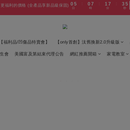
2
4
2
9
3
9
5
7
4
4
5
7
9
日
時
分
秒
4
6
0
6
2
4
6
6
7
9
:
:
:
0
5
0
7
1
7
3
5
1
3
1
8
2
8
4
6
更福利的價格 (全產品享新品級保固)
3
3
4
6
8
3
5
5
1
3
日
時
分
秒
5
5
6
8
4
6
0
6
2
4
:
:
:
0
2
0
7
1
7
3
5
0漲價】變頻冷凍櫃/冰箱/微波爐
最後
2
9
2
9
3
9
5
7
2
4
4
0
2
4
9
4
5
7
9
日
時
分
秒
3
5
5
1
3
1
6
0
6
2
4
1
8
1
8
2
8
4
6
1
3
3
1
3
8
3
4
6
8
2
4
4
0
2
0
5
5
1
3
:
:
:
0
7
0
7
1
7
3
5
最高再送600】 除濕機/微波爐/烤箱
0
2
2
0
2
7
2
9
3
9
5
7
1
3
3
1
4
4
0
2
日
時
分
秒
6
6
0
6
2
4
1
1
1
6
1
8
2
8
4
6
0
2
2
0
3
3
1
5
5
5
1
3
【福利品/凹傷品特賣會】
【only首創】汰舊換新2.0升級版
0
0
:
:
:
0
5
0
7
1
7
3
5
1
1
更福利的價格 (全產品享新品級保固)
2
2
0
4
4
4
0
2
日
時
分
秒
4
6
0
6
2
4
0
0
1
1
學生會
美國富及第結束代理公告
網紅推薦開箱
家電教室
3
3
3
1
3
5
5
1
3
0
0
2
2
2
0
2
4
4
0
2
1
1
1
1
3
3
1
0
0
0
0
2
2
0
1
1
0
0