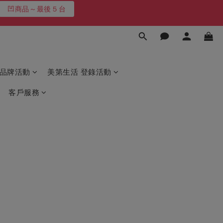
凹商品～最後５台
3天!!
最高再送600
品牌活動
美第生活 登錄活動
凹商品～最後５台
客戶服務