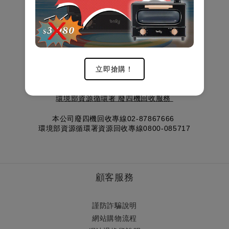
立即搶購！
本公司配合
環境部資源循環署 廢四機回收服務
本公司廢四機回收專線02-87867666
環境部資源循環署資源回收專線0800-085717
顧客服務
謹防詐騙說明
網站購物流程