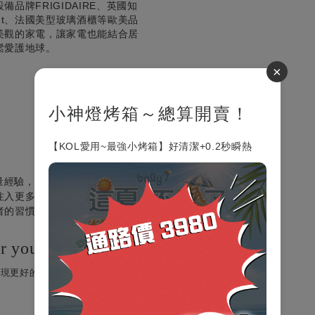
牌FRIGIDAIRE、英國知
ght、法國美型玻璃酒櫃等歐美品
美觀的家電，讓家電也能結合居
鬆愛護地球。
×
小神燈烤箱～總算開賣！
【KOL愛用~最強小烤箱】好清潔+0.2秒瞬熱
大量經驗，延伸而出的原創品牌。
注入更多的在地化，在原有的基
者的習慣，帶來更好的使用體
r you.
呈現更好的予你