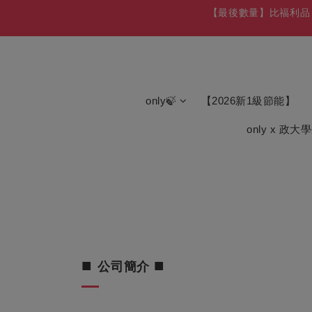
【最後數量】比福利品 
【8/1
【免費舊機回收+
only🍃
【2026新1級節能】
【最後數量】比福利品 
only x 政大
■
■
公司簡介