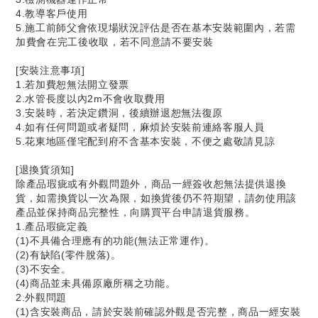
4.教導客戶使用
5.施工前師父會依現場狀況評估是否在基本安裝範圍內，若需
加費會在完工後收取，若不同意請不要安裝
[安裝注意事項]
1.若加費恕無法開立發票
2.水管長度以內2m不會收取費用
3.安裝時，若決定鑽洞，後續辦退恕無法復原
4.如有任何問題或者疑問，麻煩於安裝前連絡客服人員
5.花東地區僅宅配到府不含基本安裝，不便之處敬請見諒
[退換貨須知]
除產品瑕疵或有外觀問題外，商品一經簽收恕無法提供退換
貨，如需換貨以一次為限，如換貨後仍不符期望，請勿使用該
產品並保持商品完整性，向購買平台申請退貨服務。
1.產品瑕疵定義
(1)不具備合理應有的功能(無法正常運作)。
(2)有缺陷(零件脫落)。
(3)不安全。
(4)商品並未具備原廠所稱之功能。
2.外觀問題
(1)含安裝商品，請於安裝前確認外觀是否完整，商品一經安裝