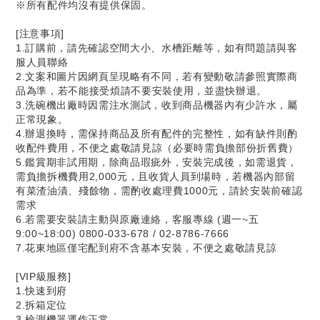
※所有配件均沒有提供保固。
[注意事項]
1.訂購前，請先確認空間大小、水槽距離等，如有問題請與客
服人員聯絡
2.文案和圖片因網頁呈現略有不同，若有變動敬請參照實際商
品為準，若不能接受煩請不要安裝使用，並盡快辦退。
3.洗碗機出廠時因需注水測試，收到商品機器內有少許水，屬
正常現象。
4.辦退換時，需保持商品及所有配件的完整性，如有缺件則酌
收配件費用，不便之處敬請見諒（必要時需負擔部份折舊費）
5.鑑賞期非試用期，除商品瑕疵外，安裝完成後，如需退貨，
需負擔拆機費用2,000元，且收貨人員到場時，若機器內部留
有菜渣油漬、殘餘物，需酌收處理費1000元，請於安裝前確認
需求
6.若需要安裝請主動與原廠連絡，客服專線 (週一~五
9:00~18:00) 0800-033-678 / 02-8786-7666
7.花東地區僅宅配到府不含基本安裝，不便之處敬請見諒
[VIP級服務]
1.快速到府
2.拆箱定位
3.檢測機器運作正常