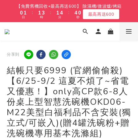
5
6
8
6
8
8
2
3
2
1
1
1
6
1
2
1
8
2
4
2
4
2
5
2
4
4
9
4
9
【最後凹商品】比福利品 更福利的價格 (全產品享新品級保固)
【免費舊機回收+最高再送600】 除濕機/微波爐/烤箱
4
5
7
5
7
7
1
2
1
0
0
0
5
:
:
:
:
:
:
0
1
0
7
1
3
1
3
1
4
1
3
3
8
3
8
最高再送600
最後６台
3
4
6
4
6
6
0
1
0
4
日
日
時
時
分
分
秒
秒
0
6
0
2
0
2
0
3
0
2
2
7
2
7
2
9
3
5
3
5
5
0
3
5
1
1
2
1
1
6
1
6
1
8
2
4
2
4
4
9
【最後凹商品】比福利品 更福利的價格 (全產品享新品級保固)
2
4
0
0
1
0
0
5
0
5
:
:
:
0
7
1
3
1
3
3
8
最後６台
1
3
0
4
4
日
時
分
秒
6
0
2
0
2
2
7
0
2
3
3
5
1
1
1
6
1
2
2
分享到
4
0
0
0
5
0
1
1
3
4
0
0
結帳只要6999 (官網偷偷殺)
2
3
1
2
【6/25-9/2 這夏不煩了~省電
0
1
又優惠！】only高CP款6-8人
0
份桌上型智慧洗碗機OKD06-
M22美型白福利品不含安裝(獨
立式/可嵌入)(贈4罐洗碗粉+贈
洗碗機專用基本洗滌組)