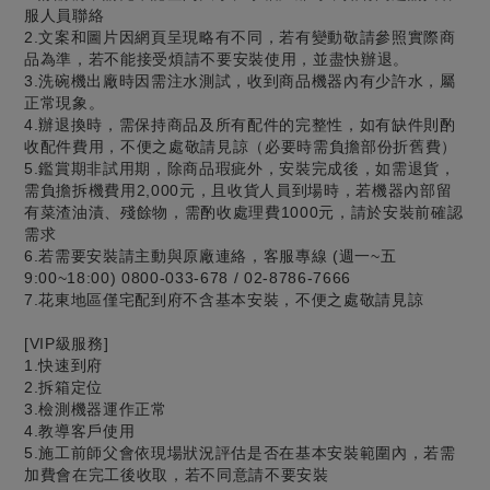
服人員聯絡
2.文案和圖片因網頁呈現略有不同，若有變動敬請參照實際商
品為準，若不能接受煩請不要安裝使用，並盡快辦退。
3.洗碗機出廠時因需注水測試，收到商品機器內有少許水，屬
正常現象。
4.辦退換時，需保持商品及所有配件的完整性，如有缺件則酌
收配件費用，不便之處敬請見諒（必要時需負擔部份折舊費）
5.鑑賞期非試用期，除商品瑕疵外，安裝完成後，如需退貨，
需負擔拆機費用2,000元，且收貨人員到場時，若機器內部留
有菜渣油漬、殘餘物，需酌收處理費1000元，請於安裝前確認
需求
6.若需要安裝請主動與原廠連絡，客服專線 (週一~五
9:00~18:00) 0800-033-678 / 02-8786-7666
7.花東地區僅宅配到府不含基本安裝，不便之處敬請見諒
[VIP級服務]
1.快速到府
2.拆箱定位
3.檢測機器運作正常
4.教導客戶使用
5.施工前師父會依現場狀況評估是否在基本安裝範圍內，若需
加費會在完工後收取，若不同意請不要安裝