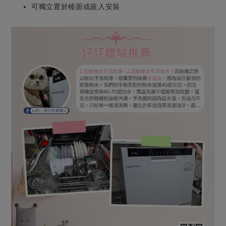
可獨立置於檯面或嵌入安裝