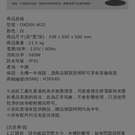
商品規格
型號：OKD06-M22
顏色：白
商品尺寸(高*寬*深)：438 x 550 x 500 mm
商品重量：21.5 kg
電壓/頻率：110V / 60Hz
消耗功率：580W
防水等級：IPX1
產地：中國
保固：全機一年保固，憑商品購買證明即可享有原廠保固
商檢編號(BSMI)：R3F685
※由於工廠生產過程為非無麈環境，可能會發生靜電吸咐灰麈
於產品表面的狀況，此為正常現象，不會影響使用，只須使用
乾淨的抹布輕輕擦拭即可。
※若此賣場有提供贈品，贈品保固時間均為半年。
※所有配件均沒有提供保固。
[注意事項]
1.訂購前，請先確認空間大小、水槽距離等，如有問題請與客