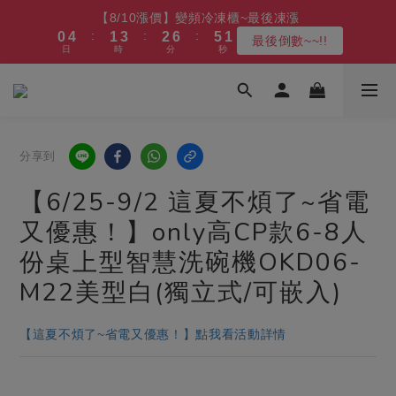
5
6
6
8
7
9
8
9
5
1
0
4
2
7
1
5
2
4
3
7
5
1
8
2
4
3
7
5
【8/10漲價】變頻冷凍櫃~最後凍漲
【最後凹商品】比福利品 更福利的價格 (全產品享新品級保固)
4
5
5
7
6
8
7
8
9
4
0
3
1
6
:
:
:
:
:
:
0
4
1
3
2
6
4
9
0
7
1
3
2
6
4
9
最後倒數~~!!
最後６台
3
4
4
6
5
7
6
7
9
8
3
2
0
5
日
時
分
秒
日
時
分
秒
3
0
2
1
5
3
8
6
0
2
1
5
3
8
2
3
3
5
4
9
6
5
6
8
7
9
2
1
4
2
1
0
4
2
7
5
1
0
4
2
7
1
2
2
4
3
8
5
【免費舊機回收+最高再送600】 除濕機/微波爐/烤箱
4
5
7
6
8
1
0
3
1
0
3
1
6
4
0
3
1
6
:
:
:
0
1
1
3
2
7
4
9
最高再送600
3
4
6
5
9
7
0
2
0
2
0
5
3
2
0
5
日
時
分
秒
0
0
2
1
6
3
8
2
9
3
5
4
8
6
1
1
4
2
1
4
1
0
5
2
7
1
8
2
4
3
7
5
【最後凹商品】比福利品 更福利的價格 (全產品享新品級保固)
0
0
3
1
0
3
分享到
0
4
1
6
:
:
:
0
7
1
3
2
6
4
9
最後６台
2
0
2
3
0
5
日
時
分
秒
6
0
2
1
5
3
8
1
1
【6/25-9/2 這夏不煩了~省電
2
4
5
1
0
4
2
7
0
0
1
3
4
0
3
1
6
又優惠！】only高CP款6-8人
0
2
3
2
0
5
份桌上型智慧洗碗機OKD06-
1
2
1
4
0
1
0
3
M22美型白(獨立式/可嵌入)
0
2
1
【這夏不煩了~省電又優惠！】點我看活動詳情
0