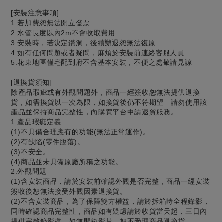
[安裝注意事項]
1.若加費恕無法開立發票
2.水管長度以內2m不會收取費用
3.安裝時，若決定鑽洞，後續辦退恕無法復原
4.如有任何問題或者疑問，麻煩於安裝前連絡客服人員
5.花東地區僅宅配到府不含基本安裝，不便之處敬請見諒
[退換貨須知]
除產品瑕疵或有外觀問題外，商品一經簽收恕無法提供退換
貨，如需換貨以一次為限，如換貨後仍不符期望，請勿使用該
產品並保持商品完整性，向購買平台申請退貨服務。
1.產品瑕疵定義
(1)不具備合理應有的功能(無法正常運作)。
(2)有缺陷(零件脫落)。
(3)不安全。
(4)商品並未具備原廠所稱之功能。
2.外觀問題
(1)含安裝商品，請於安裝前確認外觀是否完整，商品一經安裝
簽收後恕無法接受外觀因素退換貨。
(2)不含安裝商品，為了保障雙方權益，請於拆箱時全程錄影，
同時確認商品完整性，商品如有疑慮請於收貨當天起，三日內
提供完整錄影檔，如無開箱影片，恕不受理商品退換貨。