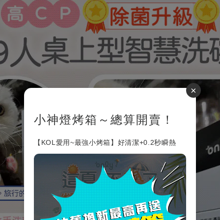
×
小神燈烤箱～總算開賣！
【KOL愛用~最強小烤箱】好清潔+0.2秒瞬熱