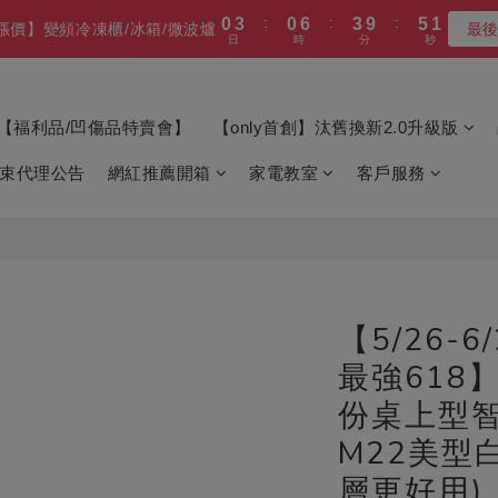
1
1
1
7
5
1
6
1
2
2
5
1
3
9
3
9
6
8
3
1
4
1
7
3
:
:
:
0
6
0
6
3
9
5
0
:
:
:
更福利的價格 (全產品享新品級保固)
0
0
0
6
4
0
5
0
最高再送600】 除濕機/微波爐/烤箱
1
1
4
0
2
8
2
8
5
7
2
日
時
分
秒
0
3
0
6
2
5
5
2
8
4
日
時
分
秒
5
3
4
0
0
3
1
7
1
7
4
6
1
2
5
1
4
4
1
7
3
4
2
3
2
:
:
:
0
6
0
6
3
9
5
0
更福利的價格 (全產品享新品級保固)
1
4
0
3
3
0
6
2
3
1
2
日
時
分
秒
1
5
5
2
8
4
0
3
2
2
5
1
【福利品/凹傷品特賣會】
【only首創】汰舊換新2.0升級版
2
0
1
0
4
4
1
7
3
2
1
1
4
0
1
0
3
3
0
6
2
1
0
0
3
束代理公告
網紅推薦開箱
家電教室
客戶服務
0
2
2
5
1
0
2
1
1
4
0
1
0
0
3
0
2
1
0
【5/26-6
最強618】
份桌上型智
M22美型
層更好用)