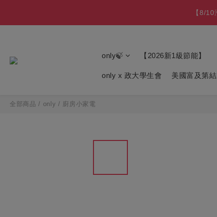
【最後數量】比福利品 
【免費舊機回收+
【最後數量】比福利品 
only🍃
【2026新1級節能】
only x 政大學生會
美國富及第結
全部商品
/
only
/
廚房小家電