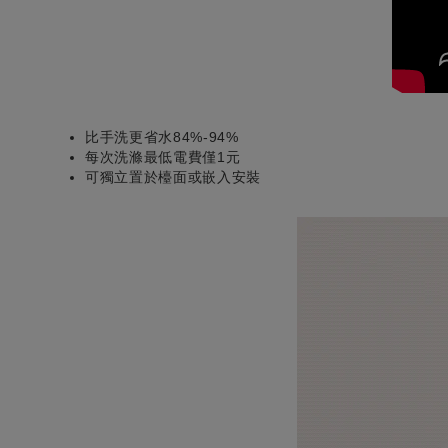
比手洗更省水84%-94%
每次洗滌最低電費僅1元
可獨立置於檯面或嵌入安裝