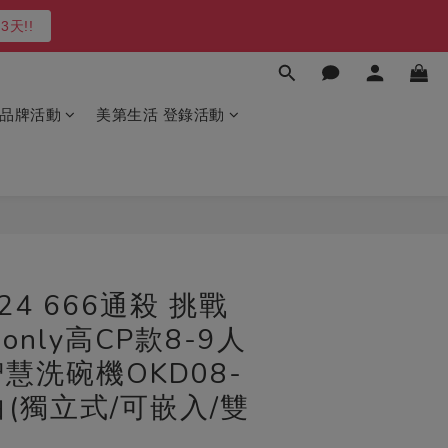
凹商品～最後５台
最高再送600
凹商品～最後５台
品牌活動
美第生活 登錄活動
立即購買
/24 666通殺 挑戰
only高CP款8-9人
慧洗碗機OKD08-
白(獨立式/可嵌入/雙