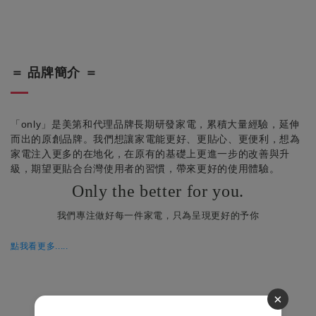
＝ 品牌簡介 ＝
「only」是美第和代理品牌長期研發家電，累積大量經驗，延伸
而出的原創品牌。我們想讓家電能更好、更貼心、更便利，想為
家電注入更多的在地化，在原有的基礎上更進一步的改善與升
級，期望更貼合台灣使用者的習慣，帶來更好的使用體驗。
Only the better for you.
我們專注做好每一件家電，只為呈現更好的予你
點我看更多.....
×