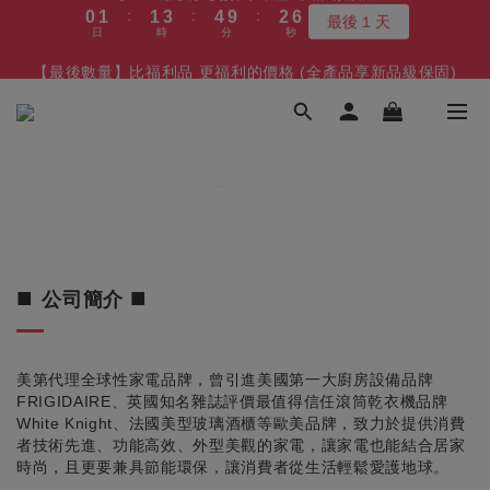
最後１天
3
7
4
6
7
5
7
5
6
7
9
8
8
日
時
分
秒
9
1
2
2
4
5
3
0
0
2
3
8
1
【8/10漲價】變頻冷凍櫃/冰箱/微波爐
2
6
3
5
6
4
6
4
5
6
8
9
7
7
8
9
9
:
:
:
0
1
1
3
4
9
2
1
2
7
0
最後１天
1
5
2
4
5
3
【最後數量】比福利品 更福利的價格 (全產品享新品級保固)
5
3
4
5
7
8
6
6
日
時
分
秒
7
8
8
9
9
0
0
2
3
8
1
0
1
6
:
:
:
0
4
1
3
4
9
2
4
2
凹商品～最後５台
3
9
4
6
7
5
5
6
7
7
9
8
8
1
2
7
0
0
5
日
時
分
秒
3
0
2
3
8
1
3
1
2
8
3
5
6
4
4
5
6
6
8
9
7
7
0
1
6
4
2
1
2
7
0
2
0
1
7
2
4
5
3
【免費舊機回收+最高再送600】 除濕機/微波爐/烤箱
3
4
5
5
7
8
6
6
0
5
3
9
1
0
1
6
1
:
:
:
0
6
1
3
4
9
2
2
最高再送600
3
4
4
6
7
5
5
4
2
8
0
0
5
日
時
分
秒
0
5
0
2
3
8
1
1
2
3
3
5
6
4
4
3
1
7
4
4
1
2
7
0
0
1
2
2
4
5
3
【8/10漲價】變頻冷凍櫃/冰箱/微波爐
3
2
0
6
3
3
0
1
6
:
:
:
0
1
1
3
4
9
2
2
1
最後１天
5
2
2
0
5
日
時
分
秒
0
0
2
3
8
1
1
0
4
1
1
4
1
2
7
0
0
3
■
■
0
公司簡介
0
3
0
1
6
2
2
0
5
1
1
4
0
0
3
美第代理全球性家電品牌，曾引進美國第一大廚房設備品牌
2
FRIGIDAIRE、英國知名雜誌評價最值得信任滾筒乾衣機品牌
White Knight、法國美型玻璃酒櫃等歐美品牌，致力於提供消費
1
者技術先進、功能高效、外型美觀的家電，讓家電也能結合居家
0
時尚，且更要兼具節能環保，讓消費者從生活輕鬆愛護地球。