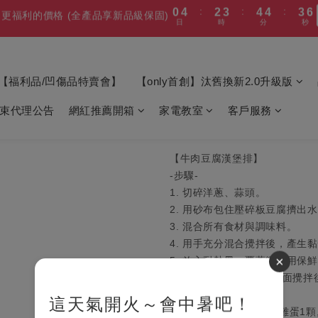
0
4
2
3
4
4
3
6
7
9
更福利的價格 (全產品享新品級保固)
2
3
4
5
6
6
5
8
4
6
7
8
8
7
日
時
分
秒
:
:
:
0
4
2
3
4
4
3
6
3
1
2
3
3
2
5
6
8
9
9
更福利的價格 (全產品享新品級保固)
1
2
3
4
5
5
4
7
日
時
分
秒
3
9
5
6
7
7
6
9
3
1
2
3
3
2
5
2
0
1
2
2
1
4
5
9
7
8
9
9
8
:
:
:
0
1
2
3
4
4
3
6
0漲價】變頻冷凍櫃/冰箱/微波爐
最後
2
8
4
5
6
6
5
8
2
0
1
2
2
1
4
1
0
1
1
0
3
4
8
6
7
8
8
7
日
時
分
秒
0
1
2
3
3
2
5
1
7
3
4
5
5
4
7
1
0
1
1
0
3
0
0
0
2
3
7
5
6
7
7
6
9
0
1
2
2
1
4
:
:
:
0
6
2
3
4
4
3
6
0
0
0
2
最高再送600】 除濕機/微波爐/烤箱
1
2
6
4
5
6
6
5
8
【福利品/凹傷品特賣會】
【only首創】汰舊換新2.0升級版
0
1
1
0
3
日
時
分
秒
5
1
2
3
3
2
5
1
0
1
5
3
4
5
5
4
7
0
0
2
4
0
1
2
2
1
4
0
束代理公告
網紅推薦開箱
家電教室
客戶服務
:
:
:
0
4
2
3
4
4
3
6
更福利的價格 (全產品享新品級保固)
1
3
0
1
1
0
3
日
時
分
秒
3
1
2
3
3
2
5
0
2
0
0
2
2
0
1
2
2
1
4
1
1
1
0
1
1
0
3
【牛肉豆腐漢堡排】
0
0
0
0
0
2
-步驟-
1
1. 切碎洋蔥、蒜頭。
0
2. 用砂布包住壓碎板豆腐擠出
3. 混合所有食材與調味料。
4. 用手充分混合攪拌後，產生
×
5. 放入耐熱皿，覆蓋微波用保
6. 中高火加熱3分鐘，翻面攪
-材料-
這天氣開火～會中暑吧！
牛絞肉250g,洋蔥1/4顆,雞蛋1顆