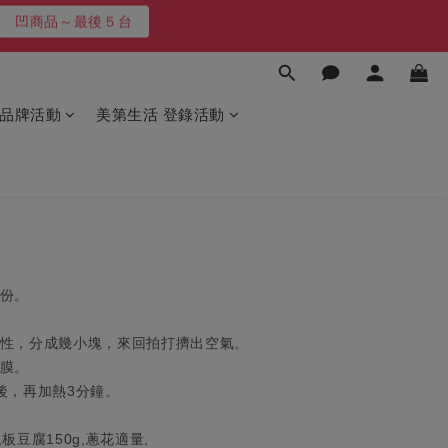
凹商品～最後５台
凹商品～最後５台
3天!!
最高再送600
品牌活動
美第生活 登錄活動
凹商品～最後５台
水份。
黏性，分成幾小塊，來回拍打擠出空氣。
鮮膜。
拌後，再加熱3分鐘。
,板豆腐150g,蔥花適量,