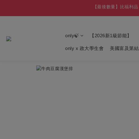
【最後數量】比福利品 
【最後數量】比福利品 
【8/1
【免費舊機回收+
only🍃
【2026新1級節能】
only x 政大學生會
美國富及第結
【最後數量】比福利品 