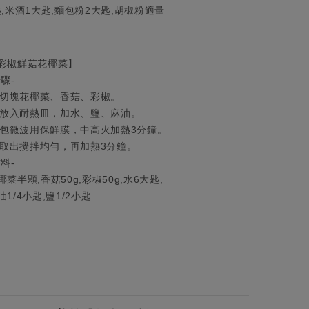
,米酒1大匙,麵包粉2大匙,胡椒粉適量​
彩椒鮮菇花椰菜】
步驟-
. 切塊花椰菜、香菇、彩椒。
. 放入耐熱皿，加水、鹽、麻油。
包微波用保鮮膜，
中高火加熱3分鐘。
. 取出攪拌均勻，再加熱3分鐘。
材料-
椰菜半顆,香菇50g,彩椒50g,水6大匙,
油1/4小匙,鹽1/2小匙