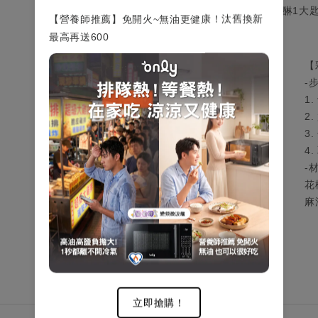
蒜末1大匙,醬油1大匙,味醂1大匙
【營養師推薦】免開火~無油更健康！汰舊換新
最高再送600
【橙香地瓜】
【
-步驟-
-
1. 地瓜洗淨削皮，濕廚房紙巾包住地瓜。
1
2. 微波中高火3分鐘，翻面加水後再加熱3分鐘。
2
3. 切成條狀放入耐熱皿，倒入柳橙汁。
3.
4.
包微波用保鮮膜，
中高火3分鐘。
4
5. 可續悶10分鐘，更入味。
-
-材料-
花
紅心地瓜2根,柳橙汁120g
麻
立即搶購！