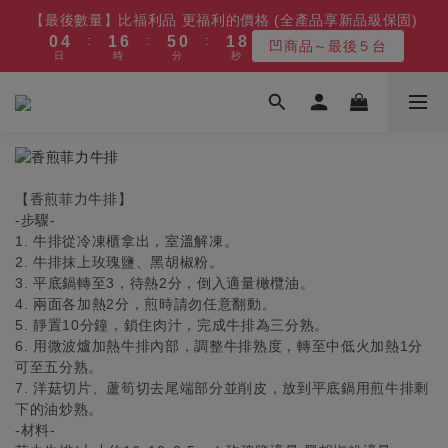
5
6
5
6
8
9
9
8
9
4
3
6
1
5
1
2
2
7
2
7
6
1
6
1
2
9
2
9
【最後數量】比福利品 更福利的價格 (全產品享新品級保固)
【8/10漲價】變頻冷凍櫃/冰箱/微波爐
4
5
9
4
5
7
8
8
7
8
3
2
5
:
:
:
:
:
:
0
4
0
1
1
6
1
6
5
0
5
0
1
8
1
8
凹商品～最後５台
最後１天
3
9
4
9
8
3
4
6
7
7
6
7
2
1
4
日
日
時
時
分
分
秒
秒
3
0
0
5
0
5
4
4
0
7
0
7
2
8
3
8
7
2
3
5
6
6
5
6
1
0
3
2
4
4
3
3
6
6
1
7
2
7
6
1
2
9
【免費舊機回收+最高再送600】 除濕機/微波爐/烤箱
4
5
5
9
4
5
0
2
1
3
3
2
2
5
5
:
:
:
0
6
1
6
5
0
1
8
最高再送600
3
4
4
9
8
3
4
1
0
2
2
1
1
4
4
日
時
分
秒
5
0
5
4
0
7
2
3
3
8
7
2
3
0
1
1
0
0
3
3
4
4
3
6
1
2
2
7
6
1
2
9
【8/10漲價】變頻冷凍櫃/冰箱/微波爐
0
0
2
2
3
3
2
5
:
:
:
0
1
1
6
5
0
1
8
最後１天
1
1
【香煎菲力牛排】
2
2
1
4
日
時
分
秒
0
0
5
4
0
7
0
0
-步驟-
1
1
0
3
4
3
6
1. 牛排從冷凍櫃拿出，室溫解凍。
0
0
2
3
2
5
2. 牛排抹上玫瑰鹽、黑胡椒粉。
1
2
1
4
3. 平底鍋轉至3，待熱2分，倒入適量橄欖油。
0
1
0
3
4. 兩面各加熱2分，煎時請勿任意翻動。
0
2
5. 靜置10分鐘，鎖住肉汁，完成牛排為三分熟。
1
6. 用微波爐加熱牛排內部，調整牛排熟度，轉至中低火加熱1分
0
可至五分熟。
7. 洋菇切片、蘆筍切去尾端部分並削皮，放到平底鍋用煎牛排剩
下的油炒熟。
-材料-