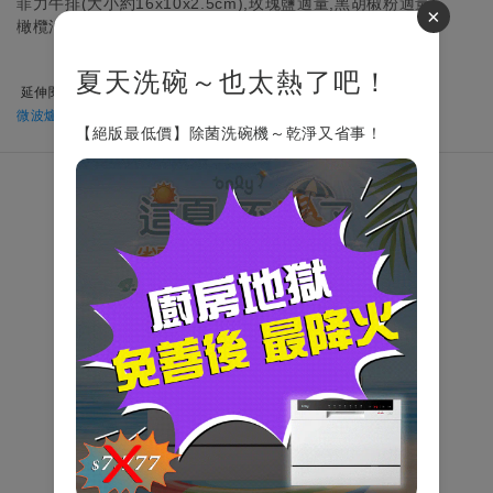
菲力牛排(大小約16x10x2.5cm),玫瑰鹽適量,黑胡椒粉適量,
×
橄欖油適量,蘆筍50g,洋菇100g
夏天洗碗～也太熱了吧！
延伸閱讀>>
微波爐怎麼用| 微波原理簡介與注意事項 (正確使用指南)
【絕版最低價】除菌洗碗機～乾淨又省事！
關於我們
Relonintl
服務中心
家電教室
產品說明書
顧客服務
謹防詐騙說明