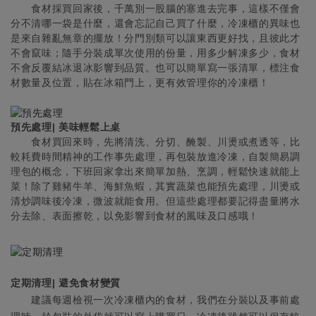
食材採買回家後，千萬別一股腦的塞進去完事，這樣不僅會
分不清哪一袋是什麼，還會忘記自己買了什麼，冷凍櫃的異味也
是來自雜亂無章的擺放！分門別類可以讓東西更好找，且彼此才
不會竄味；隨手分裝成單次使用的份量，用多少解凍多少，食材
不會反覆結冰退冰影響到品質。也可以簡單寫一張清單，標注食
材數量及位置，貼在冰箱門上，更有效管理你的冷凍櫃！
預先處理| 美味輕鬆上桌
食材買回來時，先將清洗、分切、醃製、川燙或煮透等，比
較耗費時間精神的工作事先處理，再包裝放進冷凍，自製簡易調
理包的概念，下班回家拿出來簡單加熱、烹調，輕鬆快速就能上
菜！除了雞豬牛羊、海鮮魚蝦，其實蔬菜也能預先處理，川燙或
清炒調味後冷凍，微波就能食用。但這些處理都要記得盡量將水
分去除、表面擦乾，以免影響到食材的風味及口感哦！
定期清理| 避免食材變質
建議每週檢視一次冷凍櫃內的食材，我們在分裝以及事前處