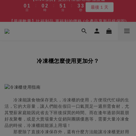
最後１天
3
7
3
5
8
4
6
5
6
6
8
7
9
8
日
時
分
秒
9
9
0
1
4
0
2
1
1
2
1
3
6
2
4
3
【8/10漲價】變頻冷凍櫃/冰箱/微波爐
2
6
2
4
7
3
5
4
5
5
7
6
8
7
8
9
8
9
:
:
:
0
3
1
0
0
1
0
2
5
1
3
2
最後１天
1
5
1
3
6
2
4
3
【最後數量】比福利品 更福利的價格 (全產品享新品級保固)
4
4
6
9
5
7
6
日
時
分
秒
7
8
7
9
8
9
2
0
0
1
4
0
2
1
:
:
:
0
4
0
2
5
1
3
2
凹商品～最後５台
3
9
3
5
8
4
6
5
6
7
6
8
7
9
8
1
0
3
1
日
時
分
秒
0
3
1
4
0
2
1
2
8
2
4
7
3
5
4
5
6
5
7
6
8
7
0
2
0
2
0
3
1
0
1
7
1
3
6
2
4
3
【免費舊機回收+最高再送600】 除濕機/微波爐/烤箱
4
5
4
6
9
5
7
6
1
1
2
0
:
:
:
0
6
0
2
5
1
3
2
最高再送600
3
4
3
5
8
4
6
5
0
0
1
日
時
分
秒
5
1
4
0
2
1
2
3
2
4
7
3
5
4
0
4
0
3
1
0
1
2
1
3
6
2
4
3
【8/10漲價】變頻冷凍櫃/冰箱/微波爐
冷凍櫃怎麼使用更加分？
3
2
0
:
:
:
0
1
0
2
5
1
3
2
最後１天
2
1
日
時
分
秒
0
1
4
0
2
1
1
0
0
3
1
0
0
2
0
1
0
冷凍能讓食物保存更久，冷凍櫃的使用，方便現代忙碌的生
活，它的大容量，讓人們能在假日一口氣買足一週所需食材，尤
其雙薪家庭能因此省去下班後採買的時間。而在逢年過節與親朋
好友聚餐，或是大賣場量大促銷與團購優惠等，需要大量冷凍食
品的時候，冷凍櫃就能派上用場！
那麼除了直接冷凍保存外，還有什麼方法能讓冷凍櫃更好用