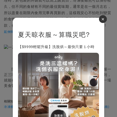
理時，於包裝的外袋就可以寫上購買日，冷凍後雖然可以保存較
久，但不同的食材有不同的最佳賞味期，通常是在一個月左右，
所以盡量在期限內食用完畢再買新的，這樣既安心不怕吃到變質
×
的食物，也能保持比較好的味道。如果家中冷凍櫃非自動除霜
款，在結霜2cm左右就應除霜，避免冷凍櫃結凍能力打折扣！
延伸閱讀| 冷凍櫃為什麼會結霜呢？
夏天晾衣服～算職災吧?
【$9999輕鬆升級】洗脫烘～最快只要１小時
隨著時代轉變，家庭使用冷凍櫃已不在少數，使用時掌握一
正三理（正確使用、分類管理、預先處理、定期清理）的原則，
就能有效照顧好家中安心的食物來源，讓生活中每一餐都是一場
美食饗宴。
相關知識>>
冷凍櫃該怎麼選擇| 直立式、臥式、有霜、無霜 -推薦哪一種? (選購指南)