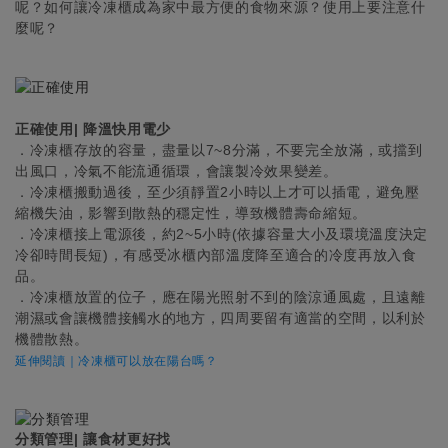
呢？如何讓冷凍櫃成為家中最方便的食物來源？使用上要注意什
麼呢？
正確使用| 降溫快用電少
．冷凍櫃存放的容量，盡量以7~8分滿，不要完全放滿，或擋到
出風口，冷氣不能流通循環，會讓製冷效果變差。
．冷凍櫃搬動過後，至少須靜置2小時以上才可以插電，避免壓
縮機失油，影響到散熱的穩定性，導致機體壽命縮短。
．冷凍櫃接上電源後，約2~5小時(依據容量大小及環境溫度決定
冷卻時間長短)，有感受冰櫃內部溫度降至適合的冷度再放入食
品。
．冷凍櫃放置的位子，應在陽光照射不到的陰涼通風處，且遠離
潮濕或會讓機體接觸水的地方，四周要留有適當的空間，以利於
機體散熱。
延伸閱讀｜冷凍櫃可以放在陽台嗎？
分類管理| 讓食材更好找