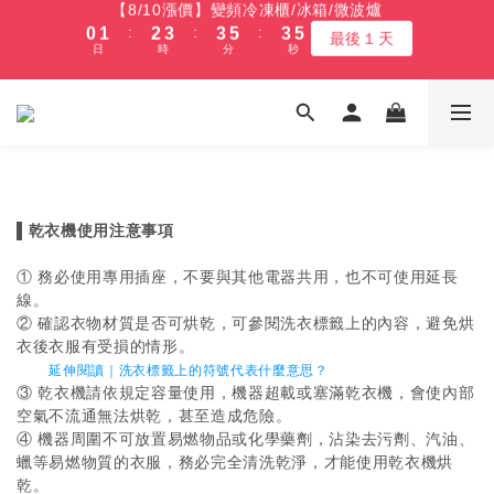
【8/10漲價】變頻冷凍櫃/冰箱/微波爐
4
8
6
7
7
9
7
9
7
9
1
2
3
4
4
6
4
6
【8/10漲價】變頻冷凍櫃/冰箱/微波爐
:
:
:
0
1
2
3
3
5
3
5
最後１天
3
7
5
6
6
8
6
8
6
8
9
9
9
日
時
分
秒
9
:
:
:
0
1
2
3
3
5
3
5
0
1
2
2
4
2
4
最後１天
2
6
4
5
5
7
5
7
5
7
8
8
8
日
時
分
秒
8
9
0
1
2
2
4
2
4
0
1
1
3
1
3
1
5
3
4
4
6
4
6
【最後數量】比福利品 更福利的價格 (全產品享新品級保固)
4
6
7
7
9
7
9
7
8
9
0
1
1
3
1
3
0
0
2
0
2
:
:
:
0
4
2
3
3
5
3
5
凹商品～最後５台
3
9
5
6
6
8
6
8
6
7
8
9
9
9
0
0
2
0
2
1
1
日
時
分
秒
3
1
2
2
4
2
4
2
8
4
5
5
7
5
7
5
6
7
8
8
8
1
1
0
0
2
0
1
1
3
1
3
1
7
3
4
4
6
4
6
【免費舊機回收+最高再送600】 除濕機/微波爐/烤箱
4
5
6
7
7
9
7
9
0
0
1
0
0
2
0
2
:
:
:
0
6
2
3
3
5
3
5
最高再送600
3
4
5
6
6
8
6
8
0
1
1
日
時
分
秒
5
1
2
2
4
2
4
2
3
4
5
5
7
5
7
0
0
▌乾衣機使用注意事項
4
0
1
1
3
1
3
1
2
3
4
4
6
4
6
【8/10漲價】變頻冷凍櫃/冰箱/微波爐
3
0
0
2
0
2
:
:
:
0
1
2
3
3
5
3
5
最後１天
① 務必使用專用插座，不要與其他電器共用，也不可使用延長
2
1
1
日
時
分
秒
0
1
2
2
4
2
4
線。
1
0
0
0
1
1
3
1
3
② 確認衣物材質是否可烘乾，可參閱洗衣標籤上的內容，避免烘
0
0
0
2
0
2
衣後衣服有受損的情形。
1
1
延伸閱讀｜洗衣標籤上的符號代表什麼意思？
0
0
③ 乾衣機請依規定容量使用，機器超載或塞滿乾衣機，會使內部
空氣不流通無法烘乾，甚至造成危險。
④ 機器周圍不可放置易燃物品或化學藥劑，沾染去污劑、汽油、
蠟等易燃物質的衣服，務必完全清洗乾淨，才能使用乾衣機烘
乾。