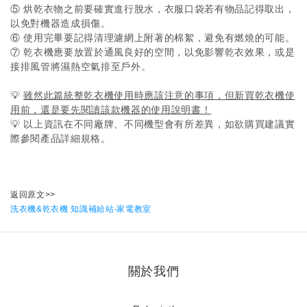
⑤ 烘乾衣物之前要確實進行脫水，衣服口袋若有物品記得取出，
以免對機器造成損傷。
⑥ 使用完畢要記得清理濾網上附著的棉絮，避免有燃燒的可能。
⑦ 乾衣機應要放置於通風良好的空間，以免影響乾衣效果，或是
接排風管將濕熱空氣排至戶外。
💡
雖然此篇統整乾衣機使用時應該注意的事項，但新買乾衣機使
用前，還是要先閱讀該款機器的使用說明書！
💡
以上資訊在不同廠牌、不同機型會有所差異，如欲購買建議實
際參閱產品詳細規格。
返回原文>>
洗衣機&乾衣機 知識補給站‧家電教室
關於我們