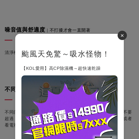
噪音值與舒適度
| 不打擾才會一直開著
×
颱風天免驚～吸水怪物！
清淨機是為了提升居住品質，不能影響居家或者睡眠品質！
【KOL愛用】高CP除濕機～超快速乾躁
不同居家環境
能忍受的噪音不同！
|
不同的居家情境，能接受的噪音值也不盡相同！睡覺時最好不要
超過
30
分貝
；
一個人獨處時，不超過
40
分貝；和親友聊天或者
看電視時，也最好不要超過
50
分貝