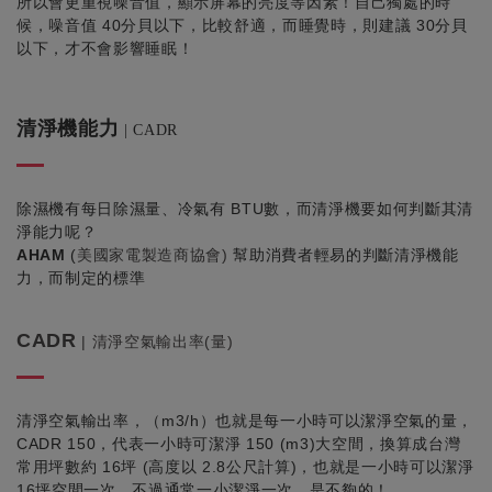
所以會更重視噪音值，顯示屏幕的亮度等因素！
自己獨處的時
候，噪音值
40
分貝以下，比較舒適，而睡覺時，則建議
30
分貝
以下，才不會影響睡眠！
清淨機能力
| CADR
除濕機有每日除濕量、冷氣有
BTU
數，而清淨機要如何判斷其清
淨能力呢？
AHAM
(
美國家電製造商協會
)
幫助消費者輕易的判斷清淨機能
力，而制定的標準
CADR
|
清淨空氣輸出率(量)
清淨空氣輸出率，（
m3/h
）也就是每一小時可以潔淨空氣的量，
CADR 150
，代表一小時可潔淨
150 (m3)
大空間，換算成台灣
常用坪數約
16
坪
(
高度以
2.8
公尺計算
)
，也就是一小時可以潔淨
16
坪空間一次，不過通常一小潔淨一次，是不夠的！