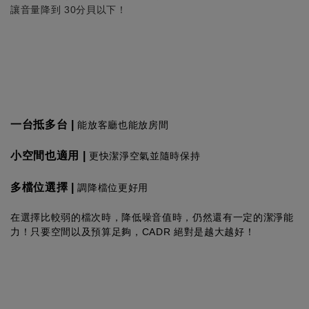
讓音量降到
30
分貝以下！
一台抵多台
|
能放客廳也能放房間
小空間也適用
|
更快潔淨空氣並隨時保持
多檔位選擇
|
調降檔位更好用
在選擇比較弱的檔次時，降低噪音值時，仍然還有一定的潔淨能
力！
只要空間以及預算足夠，
CADR
絕對是越大越好！