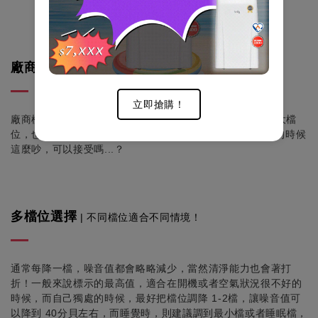
廠商標示值
通常是最大值
|
立即搶購！
廠商標示的
CADR
通常都是最強檔位的清淨能力，通常最大檔
位，也意味著不會太安靜，大多數
50-60
分貝，如果睡覺的時候
這麼吵，可以接受嗎
...
？
多檔位選擇
| 不同檔位適合不同情境
！
通常每降一檔，噪音值都會略略減少，當然清淨能力也會著打
折
！
一般來說標示的最高值，適合在開機或者空氣狀況很不好的
時候，而自己獨處的時候，最好把檔位調降
1-2
檔，讓噪音值可
以降到
40
分貝左右，而睡覺時，則建議調到最小檔或者睡眠檔，