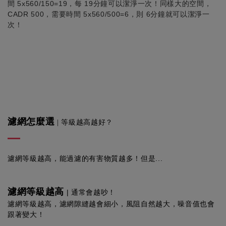
間
5x560/150=19
，每 19分鐘可以潔淨一次！同樣大的空間，
CADR 500，需要時間 5x560/500=6，則 6
分鐘就可以潔淨一
次！
濾網怎麼選
| 等級越高越好？
濾網等級越高，能過濾的有害物質越多！但是
...
濾網等級越高
| 通常會越吵
！
濾網等級越高，濾網隙縫越會細小，風阻自然越大，噪音值也會
跟著變大
！