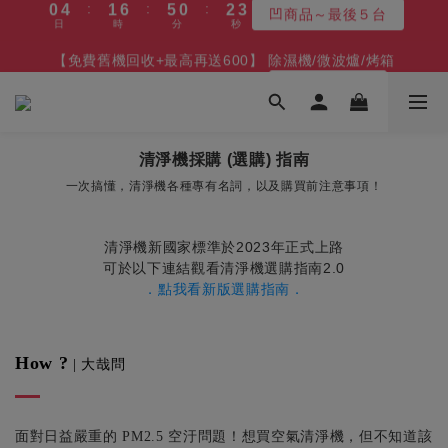
5
6
6
5
7
8
1
0
2
4
3
0
1
1
2
2
7
6
1
3
4
【8/10漲價】變頻冷凍櫃/冰箱/微波爐
1
7
2
7
6
1
3
4
【免費舊機回收+最高再送600】 除濕機/微波爐/烤箱
4
5
5
9
4
6
7
0
1
3
2
0
:
:
:
0
1
1
6
5
0
2
3
:
:
:
0
6
1
6
5
0
2
3
最後１天
最高再送600
3
4
4
9
8
3
5
6
日
時
分
秒
0
2
1
日
時
分
秒
0
0
5
4
1
2
5
0
5
4
1
2
2
3
3
8
7
2
4
5
1
0
4
3
0
1
4
4
3
0
1
1
2
2
7
6
1
3
4
【8/10漲價】變頻冷凍櫃/冰箱/微波爐
0
3
2
0
3
3
2
0
:
:
:
0
1
1
6
5
0
2
3
最後１天
2
1
2
2
1
日
時
分
秒
0
0
5
4
1
2
1
0
1
1
0
4
3
0
1
清淨機採購 (選購) 指南
0
0
0
3
2
0
一次搞懂，清淨機各種專有名詞，以及購買前注意事項！
2
1
1
0
0
清淨機新國家標準於2023年正式上路
可於以下連結觀看清淨機選購指南2.0
．點我看新版選購指南．
How ?
| 大哉問
面對日益嚴重的 PM2.5 空汙問題！想買空氣清淨機，但不知道該