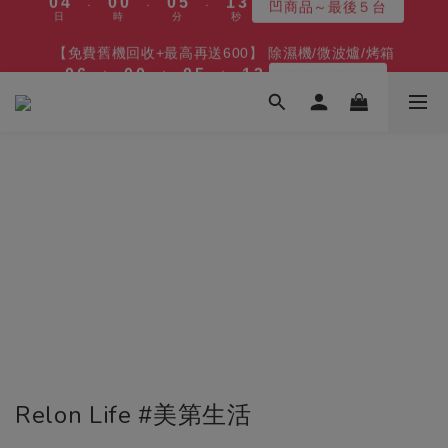
5
6
5
5
5
6
7
0
2
3
0
1
7
1
2
1
1
1
1
1
6
1
6
2
3
2
3
【免費舊機回收+最高再送600】 除濕機/微波爐/烤箱
【8/10漲價】變頻冷凍櫃/冰箱/微波爐
4
5
4
4
4
9
5
6
1
2
:
:
:
:
:
:
0
6
0
1
0
0
0
0
0
5
0
5
1
2
1
2
最高再送600
最後１天
3
4
3
3
3
8
4
5
0
1
日
日
時
時
分
分
秒
秒
5
0
4
4
0
1
0
1
2
3
2
2
2
7
3
4
0
4
3
3
0
0
1
2
1
1
1
6
2
3
【8/10漲價】變頻冷凍櫃/冰箱/微波爐
3
2
2
:
:
:
0
1
0
0
0
5
1
2
最後１天
2
1
1
日
時
分
秒
0
4
0
1
1
0
0
3
0
0
2
1
0
Relon Life #美第生活