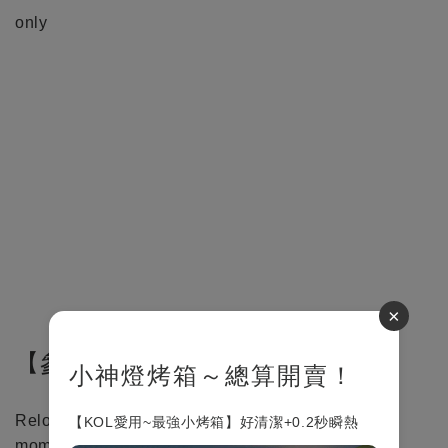
only
×
【參與通路】
小神燈烤箱～總算開賣！
Relon(美第)官方網站
【KOL愛用~最強小烤箱】好清潔+0.2秒瞬熱
momo購物網