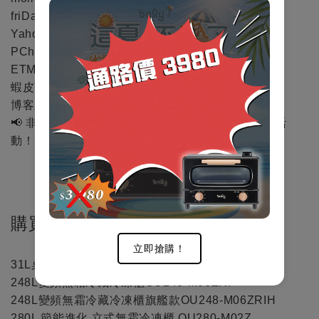
friDay購物
Yahoo奇摩購物中心
PChome線上購物
ETMall東森購物
蝦皮商城(艾傑克爾選物)
博客來
📢 非上列所示之指定平台賣場，即代表不適用於本活
動！
購買品項如下
立即搶購！
31L桌上型冷凍櫃OU31-RM12Z白
248L變頻無霜冷藏冷凍櫃OU248-M06ZRI
248L變頻無霜冷藏冷凍櫃旗艦款OU248-M06ZRIH
280L 節能進化 立式無霜冷凍櫃 OU280-M02Z