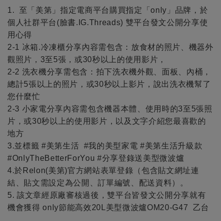
1. 至「美第」指定電商平台購買指定「only」品牌，於
個人社群平台(臉書.IG.Threads) 雙平台發文公開分享使
用心得
2-1 冰箱.冷凍櫃分享內容需包含：放食材的照片、機器外
觀照片，3至5張，或30秒以上的使用影片，
2-2 洗衣機分享需包含：拍下洗衣機外觀、面板、內桶，
總計5張以上的照片，或30秒以上影片，說出洗衣機幫了
您什麼忙
2-3 小家電分享內容需包含機器本體、使用時的3至5張照
片，或30秒以上的使用影片，以及文字介紹您最喜歡的
地方
3.並標籤 #美第生活 #我的美型家電 #美第生活升級款
#OnlyTheBetterForYou #分享登錄送美型微波爐
4.於Relon(美第)官方網站表單登錄（包含貼文網址連
結、貼文需設定為公開、訂單編號、配送資料）。
5. 該文章經原廠審核過後，雙平台皆發文公開分享就有
機會獲得 only節能高效20L美型微波爐OM20-G47 乙台