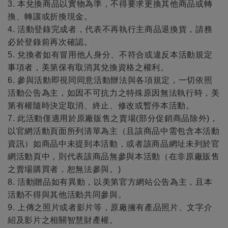
3. 本兌換商品以實物為準，不得要求更換其他商品或轉
換、轉讓或折換現金。
4. 活動登錄完成者，代表不再執行主商品退換貨，請務
必於登錄前再次確認。
5. 兌換者如有冒用他人身分、不符合或違反本活動規定
事項者，美第保有取消其兌換資格之權利。
6. 參與活動即視同同意活動辦法與各項規定，一切依照
活動公告為主，如因不可抗力之特殊原因無法執行時，美
第有權隨時決定取消、終止、修改或暫停本活動。
7. 此活動僅適用於原廠販售之賣場(部分促銷商品除外)，
以官網活動頁面所列清單為主（且該商品中需包含本活動
資訊）如商品中未提到本活動，或者該商品網址未列於官
網活動頁中，則代表該商品無參與本活動（在非原廠販售
之賣場購買者，恕無法參與。)
8. 活動贈品如有異動，以美第官方網站公告為主，且本
活動不得與其他活動共同參與。
9. 上傳之照片或者影片等，原廠擁有產品照片、文字介
紹及影片之相關智慧財產權。