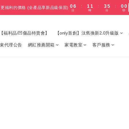
:
:
:
0
6
1
1
3
5
0
0
7
8
8
7
7
更福利的價格 (全產品享新品級保固)
2
5
3
3
5
7
2
2
4
4
5
5
7
4
4
:
:
:
日
時
分
秒
0
6
1
1
3
5
0
0
5
0
0
2
4
更福利的價格 (全產品享新品級保固)
6
7
7
9
6
6
1
4
2
2
4
6
1
1
日
時
分
秒
3
3
4
4
6
9
3
3
5
0
0
2
4
4
1
3
5
6
6
8
5
5
:
:
:
0
3
1
1
3
5
0
0
0漲價】變頻冷凍櫃/冰箱/微波爐
最後
2
2
3
3
5
8
2
2
4
1
3
3
0
2
4
5
5
7
9
4
4
日
時
分
秒
2
0
0
2
4
1
1
2
2
4
7
1
1
3
0
2
2
1
3
9
4
4
6
8
3
3
1
1
3
:
:
:
0
0
1
1
3
6
0
0
2
1
最高再送600】 除濕機/微波爐/烤箱
1
0
【福利品/凹傷品特賣會】
【only首創】汰舊換新2.0升級版
2
8
3
3
5
7
2
2
0
0
2
日
時
分
秒
0
0
2
5
1
0
0
1
7
2
2
4
6
1
1
1
1
4
0
束代理公告
網紅推薦開箱
家電教室
客戶服務
:
:
:
0
6
1
1
3
5
0
0
更福利的價格 (全產品享新品級保固)
0
0
3
日
時
分
秒
5
0
0
2
4
2
4
1
3
1
3
0
2
0
2
1
1
0
0