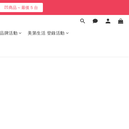
凹商品～最後５台
凹商品～最後５台
3天!!
最高再送600
品牌活動
美第生活 登錄活動
凹商品～最後５台