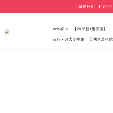
【最後數量】比福利品 
【最後數量】比福利品 
【8/1
【免費舊機回收+
only🍃
【2026新1級節能】
only x 政大學生會
美國富及第結
【最後數量】比福利品 