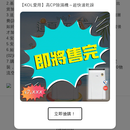
2.基本安裝費$2000；花東地區恕無提供安裝服務。
限新品首次出
【KOL愛用】高CP除濕機～超快速乾躁
貨加購，非新品安裝者無效。
3.送貨地址屬偏遠地區，須加收跨區費；無電梯，上樓須支付樓層
費(詳細收費見內文圖片)。
如於洗碗機出貨前，完成加購，則僅需支付一次費用；如於出貨後
才加購，費用將依實際情形收取。
4.安裝時，水管長度在2公尺以內，不會收取額外費用。
5.安裝時，如決定檯面鑽孔，後續如有辦退恕無法還原。
6.如對商品或安裝有疑問或者有安裝需求者，請來電聯繫客服
(02)8786-7666，或透過官網表單留言。
7.購買前須確認環境(空間/排水)，如因環境因素產品無法安
裝，仍會收取跨區費及樓層費，且將酌收且將酌收單趟$500物
流空趟費。
關於我們
立即搶購！
Relonintl