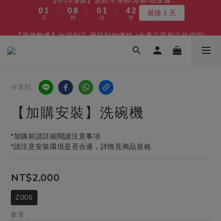
:
:
:
0
1
0
8
0
1
4
1
最後１天
3
7
3
3
4
7
4
6
6
6
7
7
1
2
1
9
1
2
5
2
【8/10漲價】變頻冷凍櫃/冰箱/微波爐
日
時
分
秒
9
9
9
0
7
0
3
0
2
6
2
2
3
6
3
5
5
5
6
9
6
:
:
:
0
1
0
8
0
1
4
1
8
9
8
8
9
9
最後１天
6
2
1
5
1
9
1
2
5
2
【最後數量】比福利品 更福利的價格 (全產品享新品級保固)
日
時
分
秒
4
4
4
5
8
5
0
7
0
3
0
7
8
7
7
8
8
5
1
:
:
:
0
4
0
8
0
1
4
1
凹商品～最後５台
3
9
3
3
4
7
4
6
2
6
7
6
6
7
7
4
0
日
時
分
秒
3
7
0
3
0
2
8
2
2
3
6
3
5
1
5
6
5
5
6
9
6
3
2
6
2
1
7
1
9
1
2
5
2
【免費舊機回收+最高再送600】 除濕機/微波爐/烤箱
4
0
4
5
4
4
5
8
5
2
1
5
1
:
:
:
0
6
0
8
0
1
4
1
3
最高再送600
3
4
3
3
4
7
4
1
0
4
0
日
時
分
秒
5
7
0
3
0
2
2
3
2
2
3
6
3
分享到
0
3
4
6
2
1
1
2
1
9
1
2
5
2
【8/10漲價】變頻冷凍櫃/冰箱/微波爐
2
3
5
1
0
【加購安裝】洗碗機
:
:
:
0
1
0
8
0
1
4
1
最後１天
1
2
4
0
日
時
分
秒
0
7
0
3
0
0
1
3
6
2
*加購前請詳細閱讀注意事項
0
2
5
1
*請注意安裝環境是否合適，詳情見商品規格
1
4
0
0
3
2
NT$2,000
1
0
Z006
數量