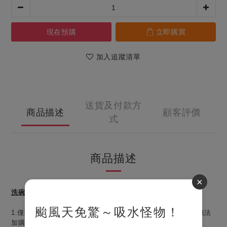
現在預購
立即購買
加入追蹤清單
送貨及付款方
商品描述
顧客評價
式
商品描述
×
洗碗機加購安裝注意事項
颱風天免驚～吸水怪物！
1.僅限美第官網現行機種加購安裝。
其他品牌或者其他產品恕無法
加購。