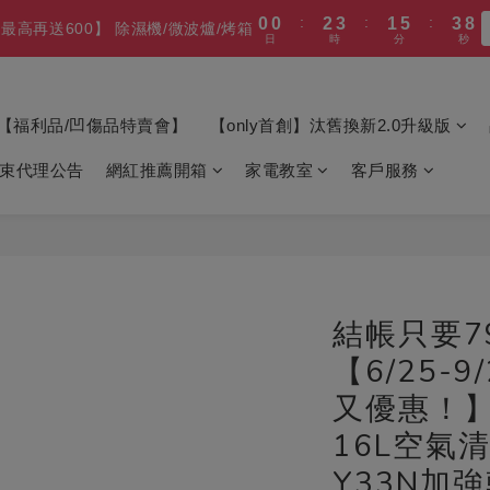
1
0
1
2
1
5
:
:
:
0
0
2
3
1
5
3
7
最高再送600】 除濕機/微波爐/烤箱
1
2
8
4
5
3
6
:
:
:
0
6
2
3
1
4
0
0
1
0
4
日
時
分
秒
利品 更福利的價格 (全產品享新品級保固)
1
2
0
4
2
6
0
1
7
3
4
2
5
日
時
分
5
1
2
0
3
0
3
0
1
3
1
5
:
:
:
0
6
2
3
1
4
利品 更福利的價格 (全產品享新品級保固)
4
0
1
2
2
0
2
0
4
日
時
分
5
1
2
0
3
3
0
1
1
1
3
4
0
1
2
2
0
0
【福利品/凹傷品特賣會】
【only首創】汰舊換新2.0升級版
0
2
3
0
1
1
1
2
0
0
束代理公告
網紅推薦開箱
家電教室
客戶服務
0
1
0
結帳只要7
【6/25-
又優惠！】
16L空氣
Y33N加