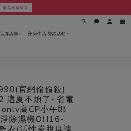
最高再送600
2
5
9
3
7
最後６台
1
4
8
秒
2
6
0
3
7
最後６台
1
5
秒
2
6
0
4
1
5
3
品牌活動
美第生活 登錄活動
0
4
2
3
1
2
0
1
0
立即購買
990(官網偷偷殺)
9/2 這夏不煩了~省電
only高CP小午郎
清淨除濕機OH16-
強乾衣(活性炭脫臭濾