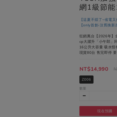
網1級節能
【這夏不煩了~省電又
【only首創-汰舊換
狂銷萬台【2026年
cp大躍升「小午郎」
16公升大容量 吸水怪物 
現貨80台 售完即停 要
NT$14,990
N
Z006
數量
現在預購