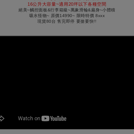
16公升大容量~適用20坪以下各種空間
絕美~觸控面板&行李箱級~萬象滑輪
&扁身~小體積
吸水怪物~ 原價14990~ 限時特價 8xxx
現貨80台 售完即停 要搶要快!!