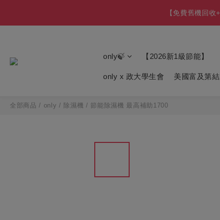
【免費舊機回收+
【最後凹商品】比福
【最後凹商品】比福
only🍃
【2026新1級節能】
only x 政大學生會
美國富及第結
全部商品
/
only
/
除濕機
/
節能除濕機 最高補助1700