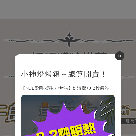
×
小神燈烤箱～總算開賣！
【KOL愛用~最強小烤箱】好清潔+0.2秒瞬熱