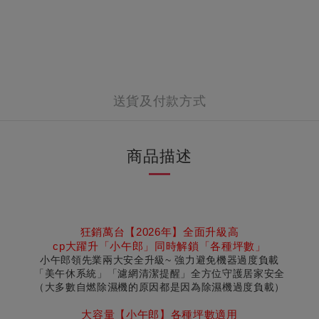
送貨及付款方式
商品描述
狂銷萬台【2026年
】
全面升級
高
cp大躍升「小午郎」同時解鎖「各種坪數」
小午郎領先業兩大安全升級~ 強力避免機器過度負載
「美午休系統」「濾網清潔提醒」全方位守護居家安全
（大多數自燃除濕機的原因都是因為除濕機過度負載）
大容量
【小午郎
】各種坪數適用