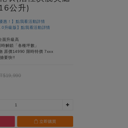
16公升)
優惠！】點我看活動詳情
新2.0升級版】點我看活動詳情
】全面升級高
同時解鎖「各種坪數」
原價14990 限時特價 7xxx
搶要快!!
T$19,990
立即購買