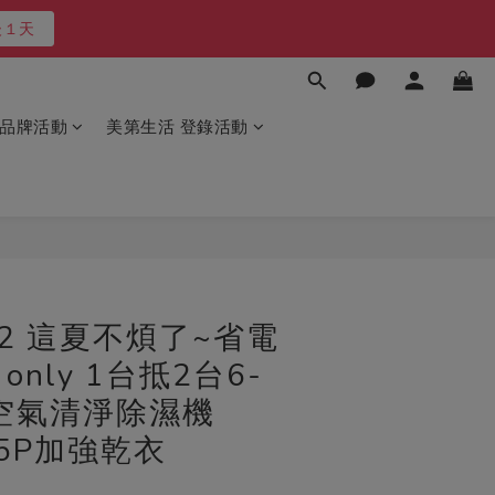
後１天
後１天
凹商品～最後５台
品牌活動
美第生活 登錄活動
最高再送600
後１天
立即購買
9/2 這夏不煩了~省電
nly 1台抵2台6-
A空氣清淨除濕機
15P加強乾衣