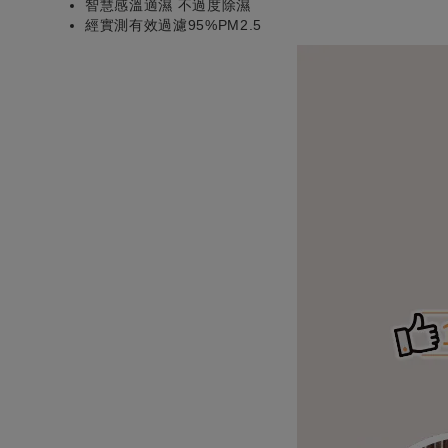
智慧感溫適濕 不過度除濕
經實測有效過濾95%PM2.5