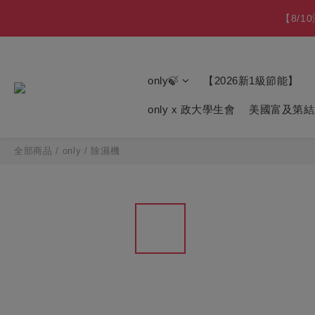
【8/
【8/
【最後數量】比福利品 
only🍃
【2026新1級節能】
【免費舊機回收+
only x 政大學生會
美國富及第結
【8/
全部商品
/
only
/
除濕機