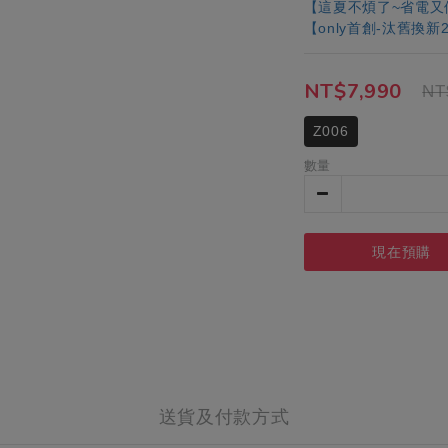
【這夏不煩了~省電又
【only首創-汰舊換
NT$7,990
NT
Z006
數量
現在預購
送貨及付款方式