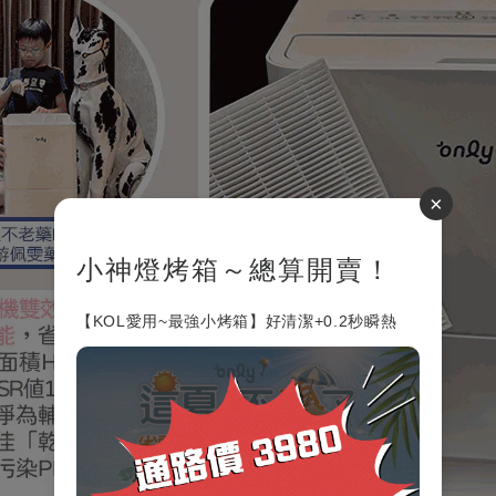
×
小神燈烤箱～總算開賣！
【KOL愛用~最強小烤箱】好清潔+0.2秒瞬熱