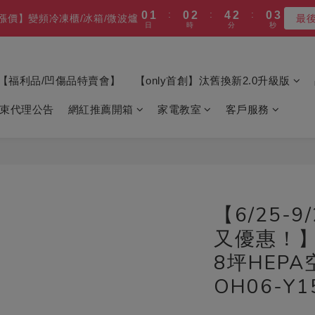
8
9
8
8
3
7
3
5
7
5
3
5
5
5
7
9
7
5
7
:
:
:
:
:
:
0
0
1
1
0
0
2
2
4
4
2
2
0
0
2
2
7
8
7
9
9
7
9
10漲價】變頻冷凍櫃/冰箱/微波爐
10漲價】變頻冷凍櫃/冰箱/微波爐
最
最
2
6
2
4
6
4
2
4
4
4
6
8
6
4
6
日
日
時
時
分
分
秒
秒
0
0
1
1
3
3
1
1
1
1
6
7
6
8
8
6
8
1
5
1
3
5
3
1
3
3
9
3
5
7
5
3
5
0
0
2
2
0
0
0
0
5
6
5
7
9
7
5
7
:
:
:
0
4
0
2
4
2
0
2
更福利的價格 (全產品享新品級保固)
2
8
2
4
6
4
2
4
1
1
4
5
4
6
8
6
4
6
日
時
分
秒
3
1
3
1
1
1
7
1
3
5
3
1
3
0
0
3
4
3
5
7
5
3
5
【福利品/凹傷品特賣會】
【only首創】汰舊換新2.0升級版
2
0
2
0
0
:
:
:
0
6
0
2
4
2
0
2
最高再送600】 除濕機/微波爐/烤箱
2
3
2
4
6
4
2
4
1
1
日
時
分
秒
5
1
3
1
1
束代理公告
網紅推薦開箱
1
2
家電教室
1
3
5
客戶服務
3
1
3
0
0
4
0
2
0
0
:
:
:
0
1
0
2
4
2
0
2
10漲價】變頻冷凍櫃/冰箱/微波爐
最
3
1
日
時
分
秒
0
1
3
1
1
2
0
0
2
0
0
1
1
0
0
【6/25-
又優惠！】o
8坪HEP
OH06-Y