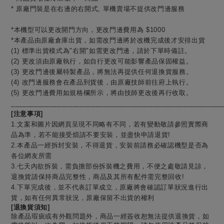
*
原廠門裝是在右邊的右開式
,
單機賣場不提供改門邊服務
*本機型可以更改開門方向，更改門邊費用為 $1000
*本產品由原廠倉庫出貨，如需改門邊將於改機完成後才安排出貨
(1) 標準出貨模式為"右開"如需更改門邊，請於下單時備註。
(2) 更改須由原廠執行，如自行更改可能影響產品保固權益。
(3) 更改門邊後屬特製產品，將無法再提供任何退換貨服務。
(4) 改門邊服務會在產品到貨後，由原廠技師前往府上執行。
(5) 更改門邊費用如規格欄所示，將由技師更改後再行收取。
_______________________________________________________
[注意事項]
1.
文案和圖片因網頁呈現不同略有不同，若有變動敬請參照實際商
品為準，若不能接受煩請不要安裝，並盡快申請退貨
!
2.
本產品一經拆封安裝，不得退貨，安裝前請務必確認機型是否為
各位網友所需
3.
七天內欲拆裝，需負擔部份拆裝機之費用，不便之處敬請見諒，
退換貨請保持商品完整性，商品及其所有配件需完整回收
!
4.
下單完成後，並不代表訂單成立，原廠將會確認訂單狀況進行出
貨，如有任何異常狀況，原廠保留不出貨的權利
[退換貨須知]
除產品瑕疵或有外觀問題外，商品一經簽收恕無法提供退換貨，如