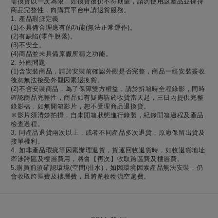
需換貨以一次為限，如換貨後仍不符期望，請勿使用該產品並保持
商品完整性，向購買平台申請退貨服務。
1. 產品瑕疵定義
(1)不具備合理應有的功能(無法正常運作)。
(2)有缺陷(零件脫落)。
(3)不安全。
(4)商品並未具備原廠所稱之功能。
2. 外觀問題
(1)含安裝商品，請於安裝前確認外觀是否完整，商品一經安裝簽收
後恕無法接受外觀因素退換貨。
(2)不含安裝商品，為了保障雙方權益，請於拆箱時全程錄影，同時
確認商品完整性，商品如有疑慮請於收貨當天起，三日內提供完整
錄影檔，如無開箱影片，恕不受理商品退換貨。
※影片須清楚拍攝，自未開箱狀態進行錄製，紀錄開箱過程及產品
檢查過程。
3. 同產品退貨兩次以上，或者不同產品多次退貨，原廠保留出貨及
接單權利。
4. 如非產品瑕疵等因素辦理退貨，貨運回收退貨時，如收退貨地址
牽涉跨區及樓層費用，將會【再次】收取跨區費及樓層費。
5.購買前須確認環境(空間/排水)，如因環境因素產品無法安裝，仍
會收取跨區費及樓層費，且將酌收物流空趟費。