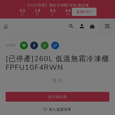
5
6
5
7
8
8
9
8
3
6
0
1
7
1
6
1
3
2
9
2
9
1
3
1
3
4
4
【最後數量】比福利品 更福利的價格 (全產品享新品級保固)
【8/10漲價】變頻冷凍櫃/冰箱/微波爐
4
5
4
6
7
7
8
7
9
2
5
0
6
:
:
:
:
:
:
0
5
0
2
1
8
1
8
0
2
0
2
3
9
3
9
凹商品～最後５台
最後3天!!
3
4
3
5
6
6
7
6
8
9
1
4
5
日
日
時
時
分
分
秒
秒
4
1
0
7
0
7
1
1
2
8
2
8
2
9
3
2
4
5
5
6
5
7
8
0
3
4
3
0
6
6
0
0
1
7
1
7
1
8
2
9
1
3
4
【免費舊機回收+最高再送600】 除濕機/微波爐/烤箱
4
9
5
4
6
7
2
3
2
5
5
0
6
0
6
:
:
:
0
7
1
8
0
2
3
9
最高再送600
3
8
4
3
5
6
1
2
1
4
4
5
5
日
時
分
秒
6
0
7
1
2
8
2
7
3
2
4
5
0
1
0
3
3
4
4
5
6
0
1
7
1
6
2
9
1
3
4
【最後數量】比福利品 更福利的價格 (全產品享新品級保固)
0
2
2
3
3
分享到
4
5
0
6
:
:
:
0
5
1
8
0
2
3
9
凹商品～最後５台
1
1
2
2
3
4
5
日
時
分
秒
4
0
7
1
2
8
0
0
1
1
[已停產]260L 低溫無霜冷凍櫃
2
3
4
3
6
0
1
7
0
0
1
2
3
2
5
0
6
FPFU10F4RWN
0
1
2
1
4
5
0
1
0
3
4
售完
0
2
3
1
2
0
1
貨到通知我
0
加入追蹤清單