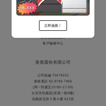
顧客服務
謹防詐騙說明
立即搶購！
網站購物流程
網站退換貨說明
​客戶服務中心
美第股份有限公司
公司統編 70478152
連絡電話 02-8786-7666
(周一到週五10:00~17:00)
台北市信義區(世貿一館4樓)
信義路五段５號４樓 A21室