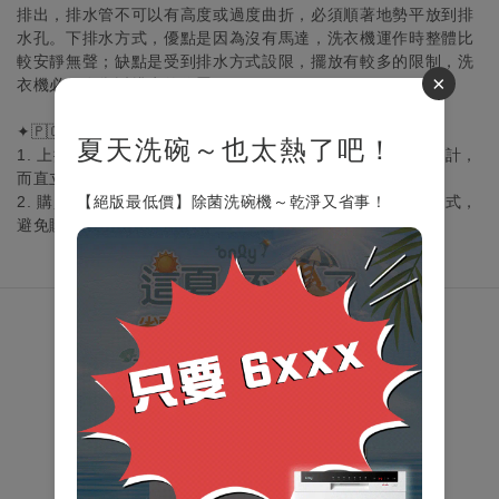
排出，排水管不可以有高度或過度曲折，必須順著地勢平放到排
水孔。下排水方式，優點是因為沒有馬達，洗衣機運作時整體比
較安靜無聲；缺點是受到排水方式設限，擺放有較多的限制，洗
×
衣機必須在靠近排水的位置。
✦🇵‌🇴‌🇮‌🇳‌🇹‌🇸‌
夏天洗碗～也太熱了吧！
1. 上排水設計常見於滾筒洗衣機，但也有滾筒採用下排水設計，
而直立式洗衣機一般都是下排水設計。
2. 購買洗衣機前，請務必確認該款洗衣機屬於哪一種排水方式，
【絕版最低價】除菌洗碗機～乾淨又省事！
避免購買後家中排水無法使用。
關於我們
Relonintl
服務中心
家電教室
產品說明書