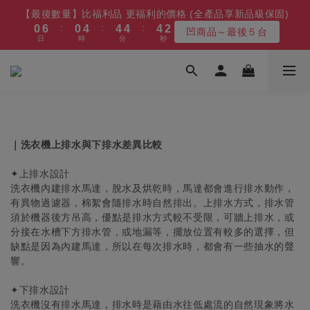
1
7
1
5
5
5
5
3
【最後數量】比福利品 更福利的價格 (全產品享新品級保固)
4
7
4
8
8
8
8
6
1
7
1
5
5
5
5
3
【最後數量】比福利品 更福利的價格 (全產品享新品級保固)
7
7
7
9
:
:
:
0
6
0
4
4
4
4
2
凹商品～最後５台
3
6
3
7
7
7
7
5
:
:
:
0
6
0
4
4
4
4
2
6
6
6
8
凹商品～最後５台
日
時
分
秒
9
9
5
3
3
3
3
1
日
時
分
秒
2
5
2
6
6
6
6
4
5
3
3
3
3
1
5
5
5
9
9
9
7
8
8
4
2
2
2
2
0
1
4
1
5
5
5
5
3
【8/10漲價】變頻冷凍櫃/冰箱/微波爐
4
2
2
2
2
0
4
4
4
8
8
9
8
6
7
7
9
3
1
1
1
1
:
:
:
0
3
0
4
4
4
4
2
3
1
1
1
1
最後3天!!
3
3
3
7
7
8
7
5
6
6
8
2
0
0
0
0
日
時
分
秒
2
3
3
3
3
1
2
0
0
0
0
2
2
2
6
6
7
6
4
5
5
9
9
9
9
7
1
1
2
2
2
2
0
1
1
1
1
5
5
6
5
3
【免費舊機回收+最高再送600】 除濕機/微波爐/烤箱
4
4
8
8
8
8
6
0
0
1
1
1
1
0
:
:
:
0
0
0
4
4
5
4
2
最高再送600
3
9
3
7
7
7
7
5
0
0
0
0
日
時
分
秒
3
3
4
3
1
2
8
2
6
6
6
6
4
｜洗衣機上排水與下排水差異比較
2
2
3
2
0
1
7
1
5
5
5
5
3
【最後數量】比福利品 更福利的價格 (全產品享新品級保固)
1
1
2
1
:
:
:
0
6
0
4
4
4
4
2
✦上排水設計
凹商品～最後５台
0
0
1
0
日
時
分
秒
5
3
3
3
3
1
洗衣機內建排水馬達，脫水及烘乾時，馬達都會進行排水動作，
0
4
2
2
2
2
0
有異物過濾器，棉絮會隨排水時自然排出。上排水方式，排水管
3
1
1
1
1
須於機器後方吊高，優點是排水方式較不受限，可牆上排水，或
分接在水槽下方排水管，或地漏等，擺放位置有較多的選擇，但
2
0
0
0
0
缺點是因為內建馬達，所以在每次排水時，都會有一些抽水的聲
1
響。
0
✦下排水設計
洗衣機沒有排水馬達，排水時是藉由水往低處流的自然現象將水