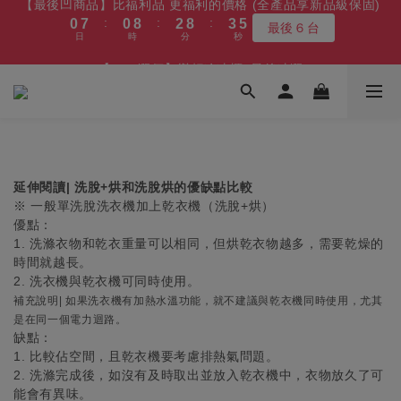
7
8
7
9
:
:
:
0
7
0
8
2
8
3
5
最後６台
3
7
3
5
6
8
1
8
1
9
3
9
4
6
【最後凹商品】比福利品 更福利的價格 (全產品享新品級保固)
6
7
6
8
9
日
時
分
秒
9
9
6
7
1
7
2
4
:
:
:
2
6
2
4
5
7
0
7
0
8
2
8
3
5
最後６台
5
6
5
7
8
8
8
5
6
0
6
1
3
日
時
分
秒
1
5
1
9
3
9
4
6
6
7
1
7
2
4
【8/10漲價】變頻冷凍櫃~最後凍漲
4
5
4
6
7
9
7
7
9
4
5
5
0
2
:
:
:
0
4
0
8
2
8
3
5
5
6
0
6
1
3
最後倒數~~!!
3
4
3
5
6
8
6
6
8
9
3
4
4
1
日
時
分
秒
3
7
1
7
2
4
4
5
5
0
2
2
3
2
4
5
7
5
5
7
8
2
3
3
0
2
6
0
6
1
3
3
4
4
1
1
2
1
9
3
4
6
【免費舊機回收+最高再送600】 除濕機/微波爐/烤箱
4
4
6
7
9
1
2
2
1
5
5
0
2
2
3
3
0
:
:
:
0
1
0
8
2
9
3
5
最高再送600
3
3
5
6
8
0
1
1
0
4
4
1
1
2
2
日
時
分
秒
0
7
1
8
2
4
2
9
2
4
5
7
0
0
3
3
0
0
1
1
6
0
7
1
3
1
8
1
9
3
9
4
6
【最後凹商品】比福利品 更福利的價格 (全產品享新品級保固)
延伸閱讀| 洗脫+烘和洗脫烘的優缺點比較
2
2
0
0
5
6
0
2
:
:
:
0
7
0
8
2
8
3
5
※ 一般單洗脫洗衣機加上乾衣機（洗脫+烘）
最後６台
1
1
4
5
1
日
時
分
秒
6
7
1
7
2
4
優點：
0
0
3
4
0
1. 洗滌衣物和乾衣重量可以相同，但烘乾衣物越多，需要乾燥的
5
6
0
6
1
3
2
3
時間就越長。
4
5
5
0
2
1
2
2. 洗衣機與乾衣機可同時使用。
3
4
4
1
0
1
補充說明| 如果洗衣機有加熱水溫功能，就不建議與乾衣機同時使用，尤其
2
3
3
0
0
是在同一個電力迴路。
1
2
2
缺點：
0
1
1
1. 比較佔空間，且乾衣機要考慮排熱氣問題。
0
0
2. 洗滌完成後，如沒有及時取出並放入乾衣機中，衣物放久了可
能會有異味。