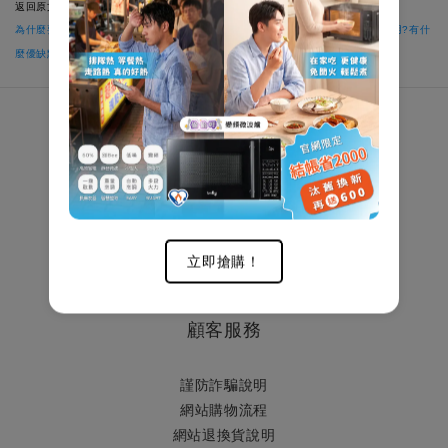
返回原文>>
為什麼要買有烘乾功能的滾筒洗衣機| 推薦洗脫烘還是單洗脫功能?哪一種比較好用?有什
麼優缺點嗎? (我需要嗎)
關於我們
Relonintl
服務中心
家電教室
立即搶購！
產品說明書
顧客服務
謹防詐騙說明
網站購物流程
網站退換貨說明