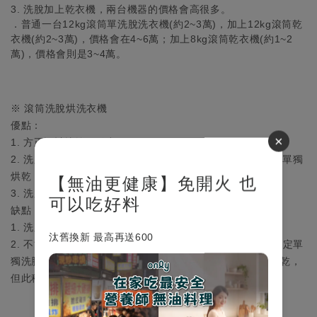
3. 洗脫加上乾衣機，兩台機器的價格會高很多。
．普通一台12kg滾筒單洗脫洗衣機(約2~3萬)，加上12kg滾筒乾
衣機(約2~3萬)，價格會在4~6萬；加上8kg滾筒乾衣機(約1~2
萬)，價格會則是3~4萬。
※ 滾筒洗脫烘洗衣機
優點：
×
1. 方正設計比較不佔空間。
2. 洗脫烘一次完成，不用再買乾衣機。only滾筒洗脫烘可以單獨
烘乾，功能大幅強化。
【無油更健康】免開火 也
3. 洗脫烘全流程結束，與單洗脫再烘乾的時間差異不大。
可以吃好料
缺點：
1. 洗脫容量和烘衣容量不相等，建議衣物一次不要放太多。
汰舊換新 最高再送600
2. 不能烘乾的衣服要另外挑出來洗，也可以分段設定，先設定單
獨洗脫，待洗脫完成後，把不能烘乾的衣物取出，再進行烘乾，
但此種方式僅限定可使用單獨烘乾的滾筒洗脫烘洗衣機。