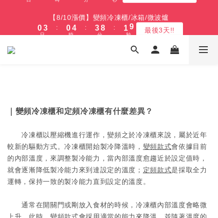
2
5
2
6
5
3
5
5
5
9
8
6
8
8
9
4
2
1
6
7
1
7
1
5
4
9
2
【最後數量】比福利品 更福利的價格 (全產品享新品級保固)
1
4
1
5
4
9
2
【8/10漲價】變頻冷凍櫃/冰箱/微波爐
4
4
4
8
7
5
7
7
8
3
1
0
5
6
:
:
:
0
6
0
4
3
8
1
9
:
:
:
0
3
0
4
3
8
1
9
凹商品～最後５台
最後3天!!
3
3
3
7
6
4
6
6
9
7
日
時
分
秒
2
0
4
5
日
時
分
秒
5
3
2
7
0
8
2
3
2
7
0
8
2
2
2
6
5
3
5
5
9
8
6
1
3
4
4
2
1
6
7
1
2
1
6
7
1
1
1
5
4
2
【免費舊機回收+最高再送600】 除濕機/微波爐/烤箱
4
4
8
7
5
0
2
3
3
1
0
5
6
0
1
0
5
6
:
:
:
0
0
0
4
3
9
1
9
最高再送600
3
9
3
7
6
4
1
2
2
0
4
5
0
4
5
日
時
分
秒
3
2
8
0
8
2
8
2
6
5
3
0
1
1
3
4
3
4
2
1
7
7
1
7
1
5
4
9
2
【最後數量】比福利品 更福利的價格 (全產品享新品級保固)
0
0
2
3
2
3
1
0
6
6
:
:
:
0
6
0
4
3
8
1
9
凹商品～最後５台
1
2
1
2
0
5
5
日
時
分
秒
5
3
2
7
0
8
0
1
0
1
4
4
｜變頻冷凍櫃和定頻冷凍櫃有什麼差異？
4
2
1
6
7
0
0
3
3
3
1
0
5
6
2
2
2
0
4
5
冷凍櫃以壓縮機進行運作，變頻之於冷凍櫃來說，屬於近年
1
1
1
3
4
較新的驅動方式。冷凍櫃開始製冷降溫時，
變頻款式
會依據目前
0
0
0
2
3
的內部溫度，來調整製冷能力，當內部溫度愈趨近於設定值時，
1
2
就會逐漸降低製冷能力來到達設定的溫度；
定頻款式
是採取全力
0
1
運轉，保持一致的製冷能力直到設定的溫度。
0
通常在開關門或剛放入食材的時候，冷凍櫃內部溫度會略微
上升，此時，變頻款式會採用適當的能力來降溫，並隨著溫度的