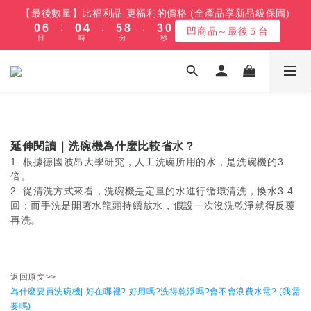
8
8
8
8
1
7
1
5
6
9
4
1
【最後數量】比福利品 更福利的價格 (全產品享新品級保固)
4
7
4
8
9
7
4
1
7
1
5
6
9
4
1
【最後數量】比福利品 更福利的價格 (全產品享新品級保固)
7
7
7
7
:
:
:
0
6
0
4
5
8
3
0
凹商品～最後５台
3
6
3
7
8
6
3
:
:
:
0
6
0
4
5
8
3
0
6
6
6
9
6
凹商品～最後５台
日
時
分
秒
9
9
9
5
3
4
7
2
日
時
分
秒
2
5
2
6
7
5
2
5
3
4
7
2
5
5
5
9
8
5
8
8
8
4
2
3
6
1
1
4
1
5
6
9
4
1
【8/10漲價】變頻冷凍櫃/冰箱/微波爐
4
2
3
6
1
4
4
4
8
9
7
4
7
7
7
3
1
2
5
0
:
:
:
0
3
0
4
5
8
3
0
3
1
2
5
0
最後3天!!
3
3
3
7
8
6
3
6
6
9
6
2
0
1
4
日
時
分
秒
2
3
4
7
2
2
0
1
4
2
2
2
6
7
5
2
5
5
9
8
5
1
0
3
1
2
3
6
1
1
0
3
1
1
1
5
6
4
1
【免費舊機回收+最高再送600】 除濕機/微波爐/烤箱
4
4
8
9
7
4
0
2
0
1
2
5
0
0
2
:
:
:
0
0
0
4
5
9
3
0
最高再送600
3
9
3
7
8
6
3
1
0
1
4
日
時
分
秒
1
3
4
8
2
2
8
2
6
7
5
2
0
延伸閱讀｜洗碗機為什麼比較省水？
0
3
0
2
3
7
1
1
7
1
5
6
9
4
1
【最後數量】比福利品 更福利的價格 (全產品享新品級保固)
1. 根據德國波昂大學研究，人工洗碗所用的水，是洗碗機的3
2
1
2
6
0
:
:
:
0
6
0
4
5
8
3
0
凹商品～最後５台
倍。
1
0
1
5
日
時
分
秒
5
3
4
7
2
2. 從清洗方式來看，洗碗機是定量的水進行循環清洗，換水3-4
0
0
4
4
2
3
6
1
回；
而手洗是開著水龍頭持續放水，假設一次沒洗乾淨就得反覆
3
3
1
2
5
0
再洗。
2
2
0
1
4
1
1
0
3
0
0
2
返回原文>>
1
為什麼要買洗碗機| 好在哪裡? 好用嗎?洗得乾淨嗎?會不會浪費水電? (我需
0
要嗎)