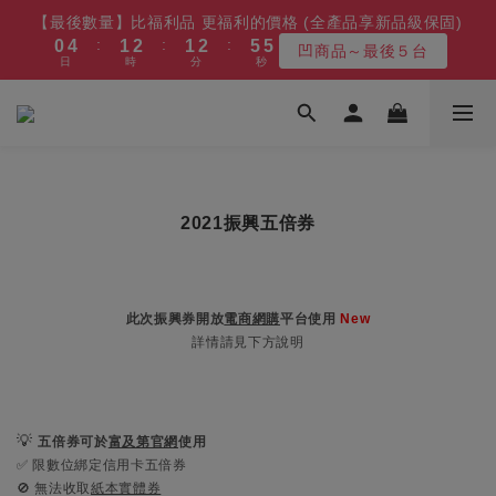
5
6
7
6
7
8
9
9
9
0
0
3
3
1
5
1
2
2
3
2
3
2
3
2
3
6
6
6
6
【最後數量】比福利品 更福利的價格 (全產品享新品級保固)
【8/10漲價】變頻冷凍櫃/冰箱/微波爐
4
5
6
5
6
9
9
7
8
8
9
8
9
2
2
:
:
:
:
:
:
0
4
0
1
1
2
1
2
1
2
1
2
5
5
5
5
凹商品～最後５台
最後１天
3
9
4
5
4
5
8
8
6
7
7
8
7
8
1
1
日
日
時
時
分
分
秒
秒
3
0
0
1
0
1
0
1
0
1
4
4
4
4
2
8
3
4
3
4
7
7
5
6
6
7
6
7
0
0
2
0
0
0
0
3
3
3
3
1
7
2
3
2
3
6
6
【免費舊機回收+最高再送600】 除濕機/微波爐/烤箱
4
5
5
6
5
6
9
9
1
2
2
2
2
:
:
:
0
6
1
2
1
2
5
5
最高再送600
3
4
4
5
4
5
8
8
0
1
1
1
1
日
時
分
秒
5
0
1
0
1
4
4
2
3
3
4
3
4
7
7
0
0
0
0
4
0
0
3
3
1
2
2
3
2
3
6
6
【8/10漲價】變頻冷凍櫃/冰箱/微波爐
3
2
2
:
:
:
0
1
1
2
1
2
5
5
最後１天
2
2021振興五倍券
1
1
日
時
分
秒
0
0
1
0
1
4
4
1
0
0
0
0
3
3
0
2
2
1
1
此次振興券開放
電商網購
平台使用
New
0
0
詳情請見下方說明
💡
五倍券
可於
富及第官網
使用
✅ 限數位綁定信用卡五倍券
🚫 無法收取
紙本實體券