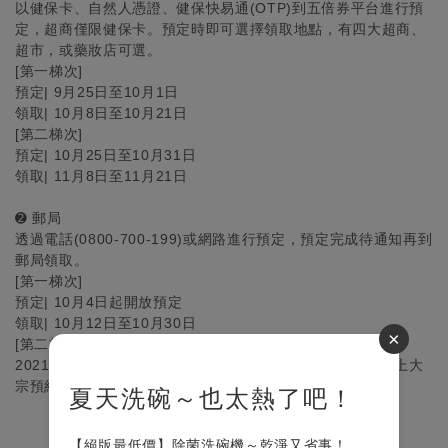
以健保卡、自然人憑證、健保快易通(OTP)到五倍券平台進行預
定，超商僅限健保卡。預定時即可選擇領取地點，有四大超商、
超市，或藥妝店可選。
[第一梯次]
預定| 9月25日至10月1日
領取| 10月8日至10月21日
[第二梯次]
預定| 10月25日至10月31日
領取| 11月8日至11月21日
➋ 郵局
透過電話(0800-700-199)或網路進行預定，預定完成待通知再到
郵局領取。
[第一梯次]
預定| 10月4日起開放預定
領取| 10月12日至10月30日
×
[第二梯次]
2021年11月1日至2022年4月30日開放現場領券，及6人以上大
宗預約領券
夏天洗碗～也太熱了吧！
【絕版最低價】除菌洗碗機～乾淨又省事！