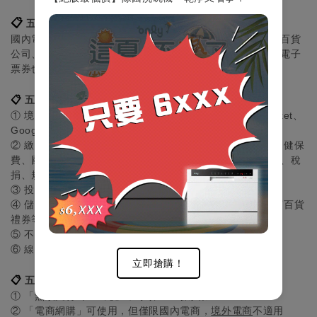
📋
五倍券使用範圍
國內電商網購、餐飲、夜市、市場、學費、補習費、婚宴、百貨
公司、書店、美髮美容等，演唱會、體育賽事、旅遊住宿等電子
票券也可使用。
📋
五倍券「不能使用」的範圍
① 境外電商網購：非國內電商，如淘寶、Amazon、Gmarket、
Google Play等
② 繳費、繳稅、繳行政規費、繳罰單：如水電費、勞保費、健保
費、國民年金、保險費、信用卡費，罰金、易科罰金、罰鍰、稅
捐、規費等皆不可使用
③ 投資：如股票、公司債、認購權證、受益憑證、保單等
④ 儲值點數、禮券：如遊戲點數、悠遊卡、捷運月票、超商百貨
禮券等
⑤ 不得購買菸品（因菸害防治法）
⑥ 線上課程不適用（但補習班臨櫃繳費可使用）
立即搶購！
📋
五倍券相較於三倍券
① 「無須支付1,000元」即可領5000振興券
② 「電商網購」可使用，但僅限國內電商，
境外電商
不適用