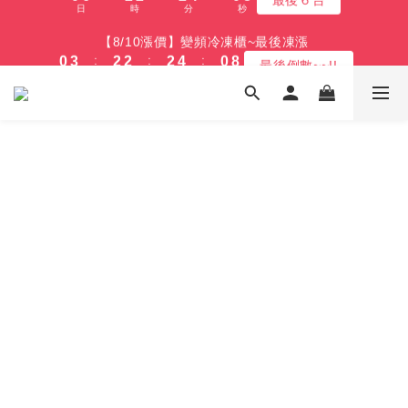
5
5
7
7
7
5
8
8
4
0
0
0
2
5
1
7
3
3
3
5
1
8
1
4
3
3
3
5
1
8
【最後凹商品】比福利品 更福利的價格 (全產品享新品級保固)
【8/10漲價】變頻冷凍櫃~最後凍漲
4
4
6
6
6
9
4
7
9
9
9
7
3
1
4
:
:
:
:
:
:
0
6
2
2
2
4
0
7
0
3
2
2
2
4
0
7
最後６台
最後倒數~~!!
3
3
5
5
5
8
3
6
8
8
8
6
2
0
3
日
時
分
秒
日
時
分
秒
5
1
1
1
3
6
2
1
1
1
3
6
2
2
4
4
4
7
2
9
5
7
7
7
9
5
1
2
4
0
0
0
2
5
1
0
0
0
2
5
1
1
3
3
3
6
1
8
【免費舊機回收+最高再送600】 除濕機/微波爐/烤箱
4
6
6
6
8
4
0
1
3
1
4
0
1
4
:
:
:
0
0
2
2
2
5
0
7
最高再送600
3
9
5
5
5
7
3
0
2
0
3
0
3
日
時
分
秒
1
1
1
4
6
2
8
4
4
4
6
2
9
1
2
2
0
0
0
3
5
1
7
3
3
3
5
1
8
【最後凹商品】比福利品 更福利的價格 (全產品享新品級保固)
0
1
1
2
4
:
:
:
0
6
2
2
2
4
0
7
最後６台
0
0
1
3
日
時
分
秒
5
1
1
1
3
6
0
2
4
0
0
0
2
5
1
3
1
4
0
2
0
3
1
2
0
1
0