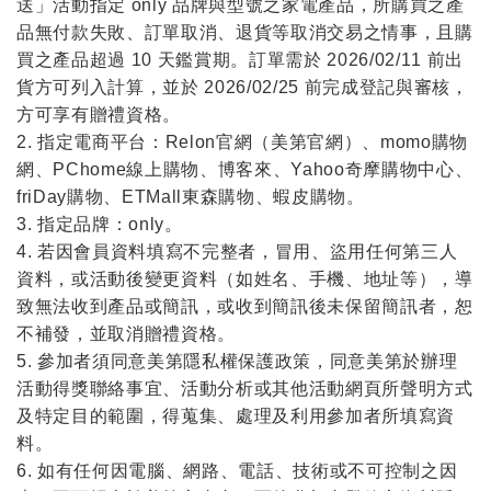
送」活動指定 only 品牌與型號之家電產品，所購買之產
品無付款失敗、訂單取消、退貨等取消交易之情事，且購
買之產品超過 10 天鑑賞期。訂單需於 2026/02/11 前出
貨方可列入計算，並於 2026/02/25 前完成登記與審核，
方可享有贈禮資格。
2. 指定電商平台：Relon官網（美第官網）、momo購物
網、PChome線上購物、博客來、Yahoo奇摩購物中心、
friDay購物、ETMall東森購物、蝦皮購物。
3. 指定品牌：only。
4. 若因會員資料填寫不完整者，冒用、盜用任何第三人
資料，或活動後變更資料（如姓名、手機、地址等），導
致無法收到產品或簡訊，或收到簡訊後未保留簡訊者，恕
不補發，並取消贈禮資格。
5. 參加者須同意美第隱私權保護政策，同意美第於辦理
活動得獎聯絡事宜、活動分析或其他活動網頁所聲明方式
及特定目的範圍，得蒐集、處理及利用參加者所填寫資
料。
6. 如有任何因電腦、網路、電話、技術或不可控制之因